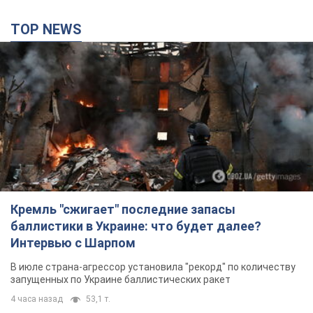
TOP NEWS
Кремль "сжигает" последние запасы
баллистики в Украине: что будет далее?
Интервью с Шарпом
В июле страна-агрессор установила "рекорд" по количеству
запущенных по Украине баллистических ракет
4 часа назад
53,1 т.