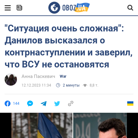
"Ситуация очень сложная":
Данилов высказался о
контрнаступлении и заверил,
что ВСУ не остановятся
Анна Паскевич
War
12.12.2023 11:34
2 минуты
8,8 т.
144