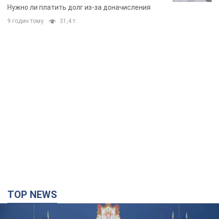
вынес неожиданное решение
Нужно ли платить долг из-за доначисления
9 годин тому
31,4 т.
TOP NEWS