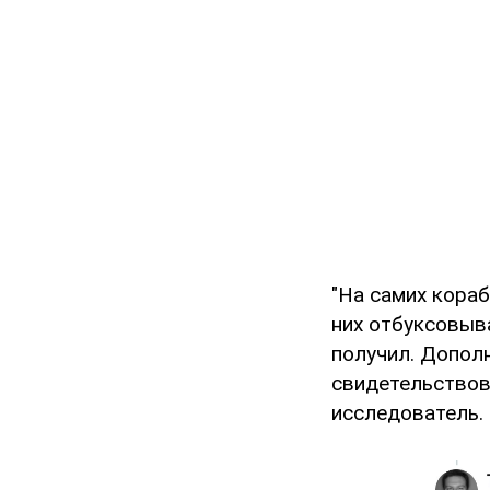
"На самих кора
них отбуксовыва
получил. Допол
свидетельствов
исследователь.