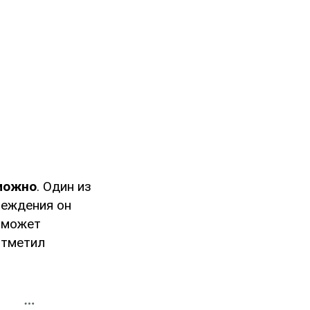
можно
. Один из
реждения он
о может
отметил