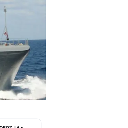
 OBOZ.UA в