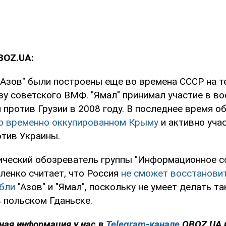
BOZ.UA:
 "Азов" были построены еще во времена СССР на 
зу советского ВМФ. "Ямал" принимал участие в в
 против Грузии в 2008 году. В последнее время о
о временно оккупированном Крыму
и активно уча
отив Украины.
ический обозреватель группы "Информационное с
ленко считает, что Россия
не сможет восстанови
бли
"Азов" и "Ямал", поскольку не умеет делать та
 польском Гданьске.
ная информация у нас в
Telegram-канале
OBOZ.UA 