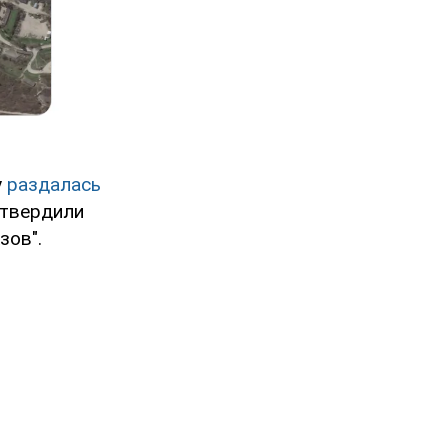
у
раздалась
дтвердили
зов".