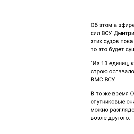
Об этом в эфир
сил ВСУ Дмитри
этих судов пока
то это будет с
"Из 13 единиц,
строю оставалос
ВМС ВСУ.
В то же время 
спутниковые сни
можно разглядет
возле другого.