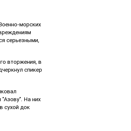
 Военно-морских
овреждениям
тся серьезными,
го вторжения, в
одчеркнул спикер
иковал
"Азову". На них
в сухой док