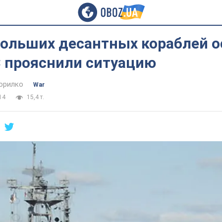
больших десантных кораблей о
С прояснили ситуацию
орилко
War
14
15,4 т.