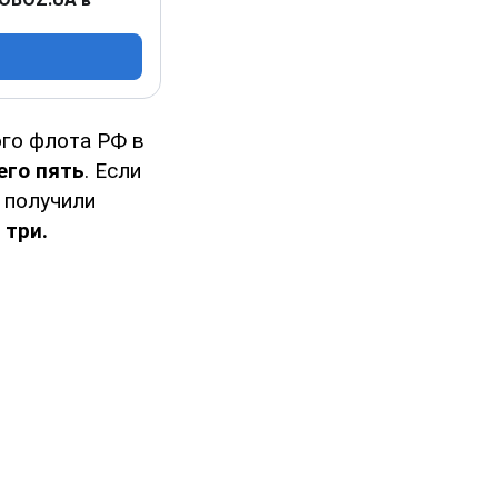
ого флота РФ в
его пять
. Если
 получили
 три.