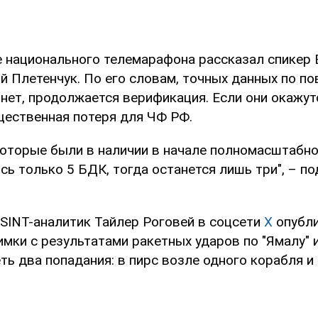
е национального телемарафона рассказал спикер
й Плетенчук. По его словам, точных данных по п
 нет, продолжается верификация. Если они окажу
ущественная потеря для ЧФ РФ.
 которые были в наличии в начале полномасштабно
ь только 5 БДК, тогда останется лишь три", – п
OSINT-аналитик Тайлер Роговей в соцсети
X
опубл
мки с результатами ракетных ударов по "Ямалу" и 
ь два попадания: в пирс возле одного корабля и 