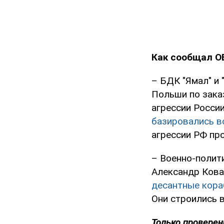
Как сообщал O
– БДК "Ямал" и
Польши по зака
агрессии России
базировались в
агрессии РФ пр
– Военно-полит
Александр Кова
десантные кора
Они строились в
Только проверен