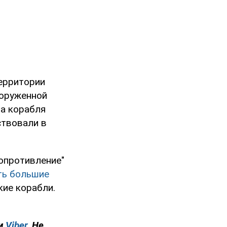
территории
ооруженной
ба корабля
ствовали в
опротивление"
ть большие
кие корабли.
и
Viber
. Не