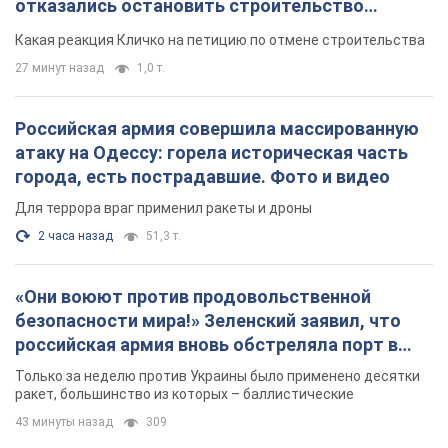
отказались остановить строительство
небоскреба "московского верующего"
Какая реакция Кличко на петицию по отмене строительства
27 минут назад
1,0 т.
Российская армия совершила массированную
атаку на Одессу: горела историческая часть
города, есть пострадавшие. Фото и видео
Для террора враг применил ракеты и дроны
2 часа назад
51,3 т.
«Они воюют против продовольственной
безопасности мира!» Зеленский заявил, что
российская армия вновь обстреляла порт в
Одессе
Только за неделю против Украины было применено десятки
ракет, большинство из которых – баллистические
43 минуты назад
309