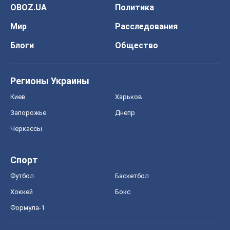
Спорт
Футбол
Баскетбол
Хоккей
Бокс
Формула-1
Моя школа
ГДЗ
Учебники
Онлайн уроки
ДПА
ЗНО
НМТ
СНГ решебники
Авто
Тест Драйв
Электромобили
Акции
Сервис