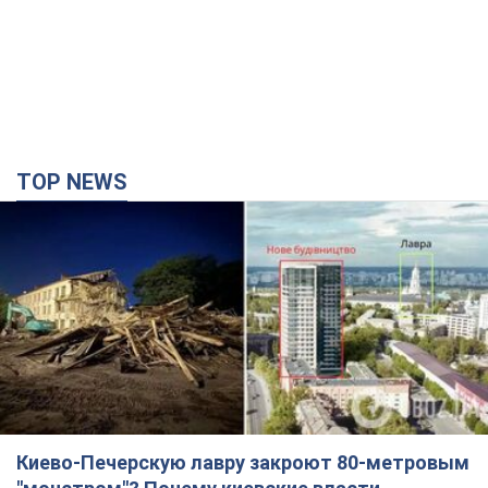
Киево-Печерскую лавру закроют 80-метровым
"монстром"? Почему киевские власти
отказались остановить строительство
небоскреба "московского верующего"
Какая реакция Кличко на петицию по отмене строительства
4 часа назад
49,8 т.
Армия РФ уничтожила предприятие Kromberg &
Schubert в Житомире. Фото
Когда предприятие возобновит работу, пока неизвестно
час назад
6,8 т.