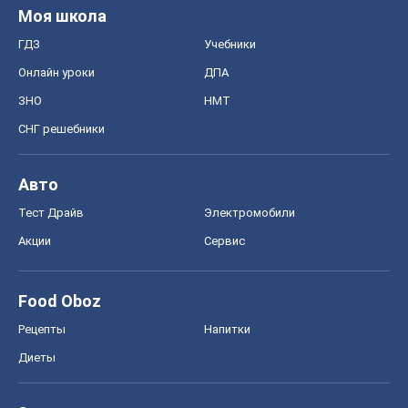
Food Oboz
Рецепты
Напитки
Диеты
Экономика
Рынки и компании
Mакроэкономика
MedOboz
Новости медицины
MAMACLUB
Шоу
Афиша
Сплетни
Красота
Мода