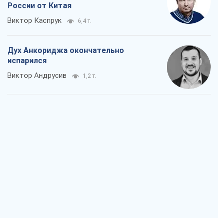
Война и медиа: политика перешла в
соцсети, а СМИ играют по правилам
YouTube
Павел Казарин
768
В плену собственных мифов: как
Константиновка стала главной
идеологической ловушкой для
российских оккупантов
Дмитрий Снегирев
2,6 т.