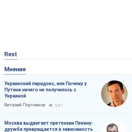
Украинский парадокс, или Почему у
Путина ничего не получилось с
Украиной
Виталий Портников
5,6 т.
Москва выдвигает претензии Пекину:
дружба превращается в зависимость
России от Китая
Виктор Каспрук
6,4 т.
Дух Анкориджа окончательно
испарился
Виктор Андрусив
1,2 т.