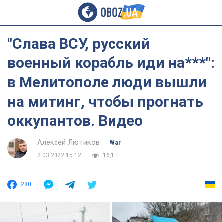
"Слава ВСУ, русский
военный корабль иди на***":
в Мелитополе люди вышли
на митинг, чтобы прогнать
оккупантов. Видео
Алексей Лютиков
War
2.03.2022 15:12
16,1 т.
280