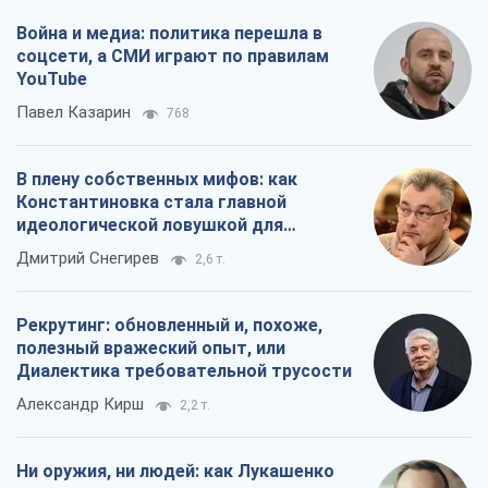
Рекрутинг: обновленный и, похоже,
полезный вражеский опыт, или
Диалектика требовательной трусости
Александр Кирш
2,2 т.
Ни оружия, ни людей: как Лукашенко
создает новую армию
Игар Тышкевич
16,8 т.
Все мнения
О компании
Команда