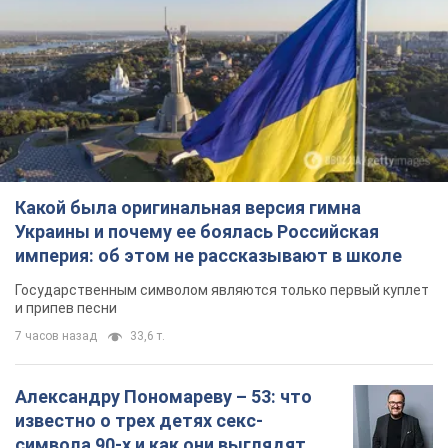
Государственным символом являются только первый куплет
и припев песни
7 часов назад
33,6 т.
Александру Пономареву – 53: что
известно о трех детях секс-
символа 90-х и как они выглядят
Несмотря на развитие карьеры, артист не
забывал о личном счастье
9.08.2026 04:01
9,9 т.
В ПриватБанке рассказали,
действительны ли доллары 1996
года: принимают ли обменники и
банки такие купюры
Что делать, если банки и обменники не
принимают старые доллары
9.08.2026 02:20
87,6 т.