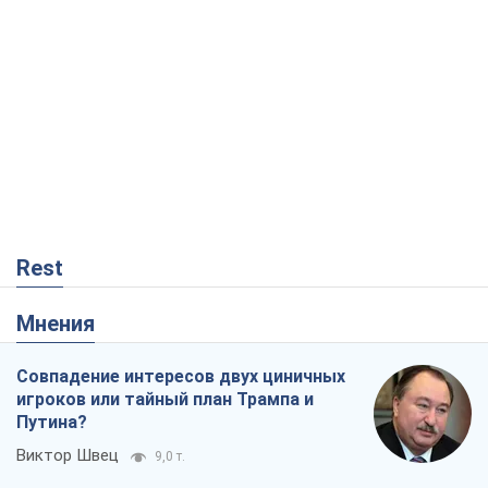
Мнения
Совпадение интересов двух циничных
игроков или тайный план Трампа и
Путина?
Виктор Швец
9,0 т.
Минск готовится к функционированию
в условиях масштабного военного
кризиса
Александр Левченко
14,7 т.
Ни оружия, ни людей: как Лукашенко
создает новую армию
Игар Тышкевич
12,3 т.