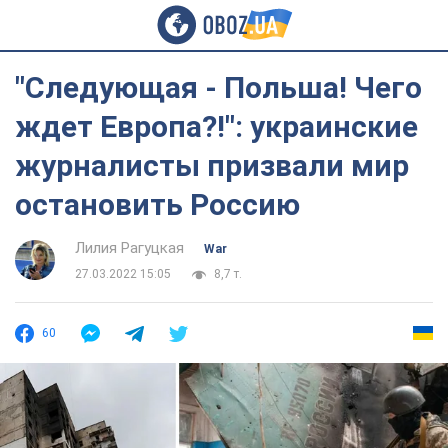
"Следующая - Польша! Чего
ждет Европа?!": украинские
журналисты призвали мир
остановить Россию
Лилия Рагуцкая
War
27.03.2022 15:05
8,7 т.
60