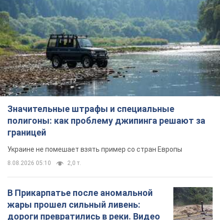
границей
Украине не помешает взять пример со стран Европы
8.08.2026 05:10
2,0 т.
В Прикарпатье после аномальной
жары прошел сильный ливень:
дороги превратились в реки. Видео
Непогода обрушилась на Ивано-Франковскую
область и курортный Буковель
11 часов назад
24,1 т.
Женщине начислили 729 тыс. грн
долга за газ из-за показаний
неисправного счетчика: судья
вынес неожиданное решение
Нужно ли платить долг из-за доначисления
6 часов назад
30,8 т.