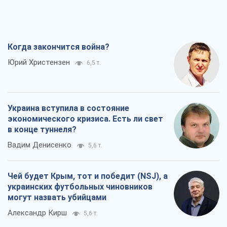
Вадим Денисенко
5,6 т.
Чей будет Крым, тот и победит (NSJ), а
украинских футбольных чиновников
могут назвать убийцами
Александр Кирш
5,6 т.
Запад проспал угрозу: Россия может
проверить НАТО войной
Леонид Невзлин
7,5 т.
Все мнения