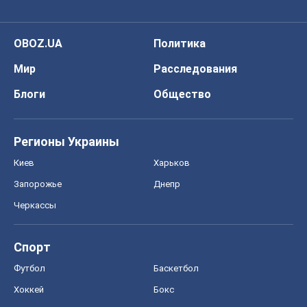
Запорожье
Днепр
Черкассы
Спорт
Футбол
Баскетбол
Хоккей
Бокс
Формула-1
Моя школа
ГДЗ
Учебники
Онлайн уроки
ДПА
ЗНО
НМТ
СНГ решебники
Авто