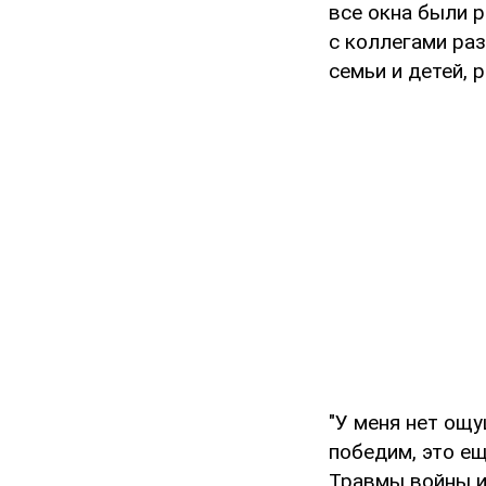
все окна были 
с коллегами ра
семьи и детей, 
"У меня нет ощу
победим, это ещ
Травмы войны из