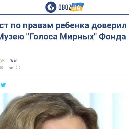
ст по правам ребенка доверил
Музею "Голоса Мирных" Фонда
ук
War
00
9,9 т.