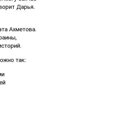
оворит Дарья.
ата Ахметова.
раины,
историй.
ожно так:
ми
ей