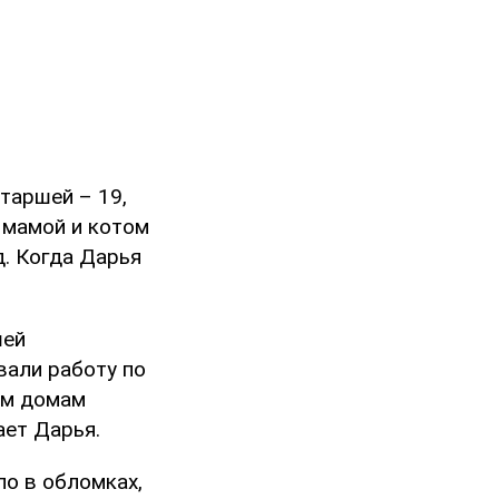
таршей – 19,
, мамой и котом
д. Когда Дарья
шей
вали работу по
им домам
ает Дарья.
ло в обломках,