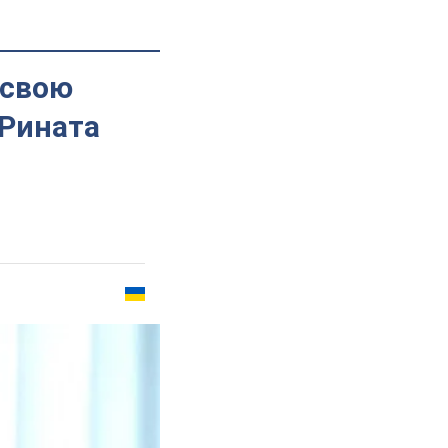
 свою
 Рината