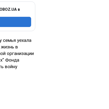
 OBOZ.UA в
у семья уехала
 жизнь в
ой организации
х" Фонда
ть войну