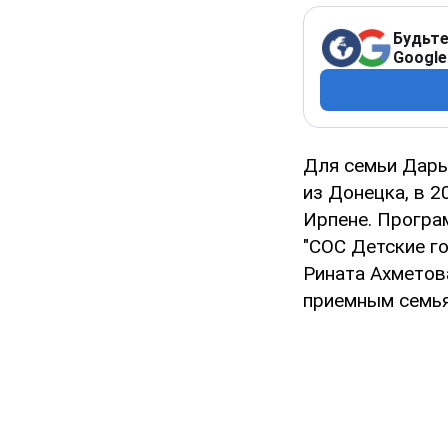
Будьте
Google
Для семьи Дарь
из Донецка, в 2
Ирпене. Програ
"СОС Детские г
Рината Ахметова
приемным семь