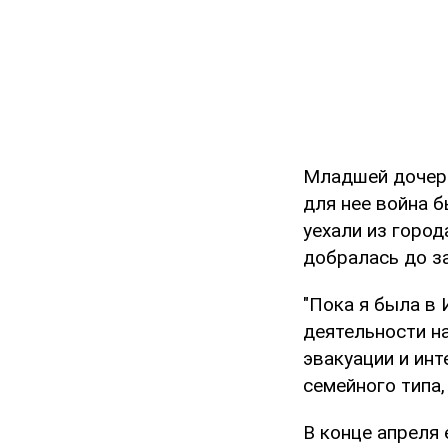
Младшей дочери
для нее война б
уехали из город
добралась до з
"Пока я была в 
деятельности н
эвакуации и ин
семейного типа,
В конце апреля 