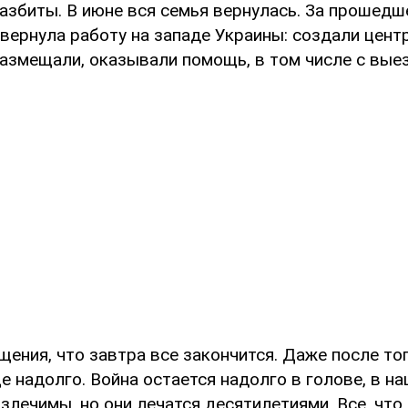
разбиты. В июне вся семья вернулась. За прошед
звернула работу на западе Украины: создали цен
размещали, оказывали помощь, в том числе с выез
щения, что завтра все закончится. Даже после тог
е надолго. Война остается надолго в голове, в н
лечимы, но они лечатся десятилетиями. Все, что 