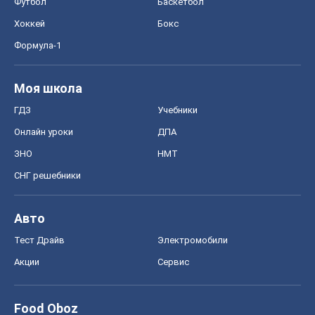
Футбол
Баскетбол
Хоккей
Бокс
Формула-1
Моя школа
ГДЗ
Учебники
Онлайн уроки
ДПА
ЗНО
НМТ
СНГ решебники
Авто
Тест Драйв
Электромобили
Акции
Сервис
Food Oboz