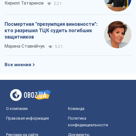
Кирилл Татаринов
2,2 т.
Посмертная "презумпция виновности":
кто разрешил ТЦК судить погибших
защитников
Марина Ставнійчук
5,2 т.
Все мнения
О компании
Команда
Правовая информация
Политика
конфиденциальности
Реклама на сайте
Документы