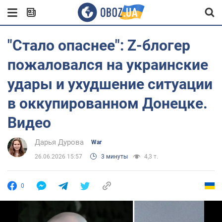
"Стало опаснее": Z-блогер
пожаловался на украинские
удары и ухудшение ситуации
в оккупированном Донецке.
Видео
Дарья Дурова
War
26.06.2026 15:57
3 минуты
4,3 т.
0