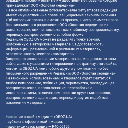
редакции, исключительные имущественные права на которые
принадлежат ООО «Золотая середина».
На все опубликованные фотоматериалы Getty Images редакция
имеет имущественные права, защищаемые законом Украины
«Об авторских правах и смежных правах», никто не имеет права
без письменного разрешения ООО «Золотая середина» их
использовать, они не подлежат дальнейшему воспроизводству,
переводу, распространению в любой форме.
Редакция OBOZ.UA может не разделять точку зрения,
изложенную в авторском материале. За достоверность
информации, размещенной в рекламных материалах,
ответственность несет рекламодатель.
Запрещено использование материалов размещенных на этом
сайте, даже с указанием гиперссылки на страницу этого сайта,
логотипа OBOZ.UA или любого другого упоминания, но без
письменного разрешения Редакции/ООО «Золотая середина»
Незаконным использованием материалов будет считаться:
любое копирование, публикация, перепечатка, последующее
распространение, использование, переработка с
использованием, включением в состав других материалов,
распространение, адаптация, перевод и другие подобные
изменения материала.
Название онлайн медиа — «OBOZ.UA»
- субъект в сфере онлайн медиа;
- идентификатор медиа — R40-06156;