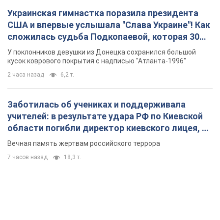
Украинская гимнастка поразила президента
США и впервые услышала "Слава Украине"! Как
сложилась судьба Подкопаевой, которая 30
лет назад завоевала "золото" Олимпиады
У поклонников девушки из Донецка сохранился большой
кусок коврового покрытия с надписью "Атланта-1996"
2 часа назад
6,2 т.
Заботилась об учениках и поддерживала
учителей: в результате удара РФ по Киевской
области погибли директор киевского лицея, её
муж и внук
Вечная память жертвам российского террора
7 часов назад
18,3 т.