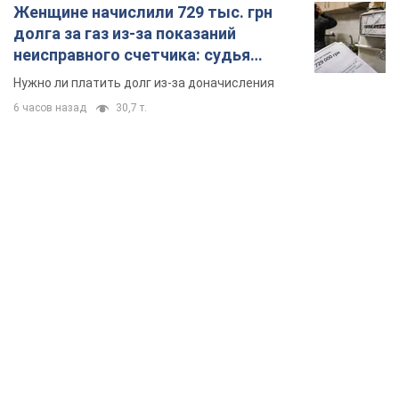
Женщине начислили 729 тыс. грн
долга за газ из-за показаний
неисправного счетчика: судья
вынес неожиданное решение
Нужно ли платить долг из-за доначисления
6 часов назад
30,7 т.