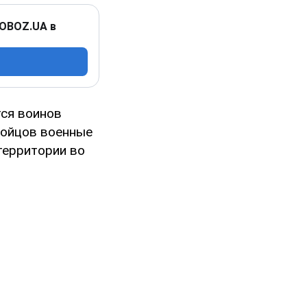
 OBOZ.UA в
тся воинов
бойцов военные
территории во