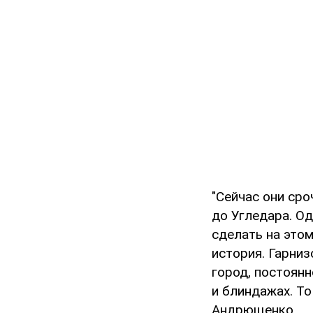
"Сейчас они сро
до Угледара. Од
сделать на это
история. Гарни
город, постоянн
и блиндажах. То
Андрющенко.