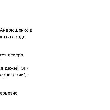
р Андрющенко в
ка в городе
тся севера
т
индажей. Они
ерритории", –
серьезно