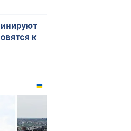
минируют
овятся к