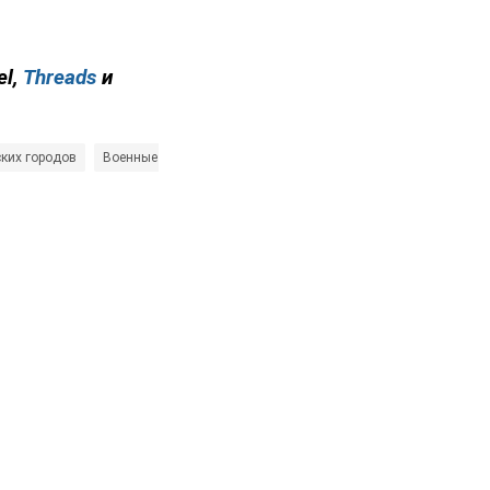
el,
Threads
и
ких городов
Военные преступления России
Контрнаступление ВСУ