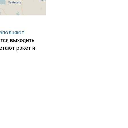
аполняют
тся выходить
етают рэкет и