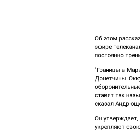
Об этом расска
эфире телекан
постоянно трен
"Границы в Мар
Донетчины. Окк
оборонительные
ставят так наз
сказал Андрющ
Он утверждает,
укрепляют свою