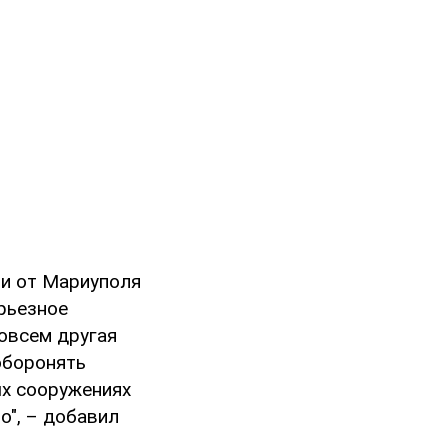
ии от Мариуполя
ерьезное
совсем другая
оборонять
ых сооружениях
о", – добавил