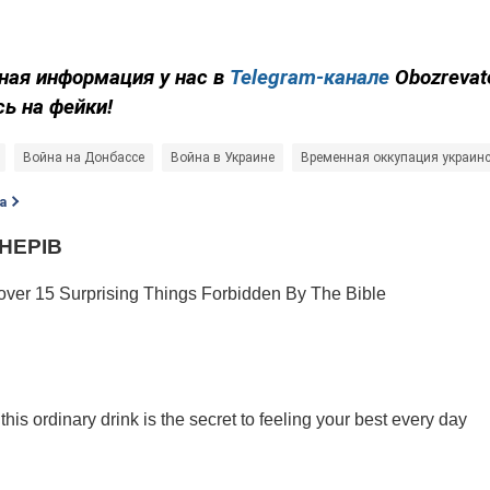
ная информация у нас в
Telegram-канале
Obozrevat
сь на фейки!
Война на Донбассе
Война в Украине
Временная оккупация украинс
а