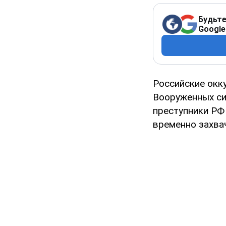
Будьте
Google
Российские окку
Вооруженных си
преступники РФ
временно захва