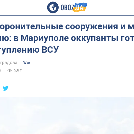
боронительные сооружения и 
ю: в Мариуполе оккупанты гот
туплению ВСУ
оградова
War
8
5,8 т.