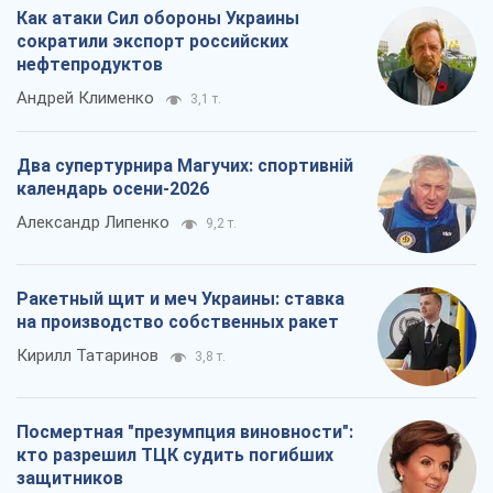
Как атаки Сил обороны Украины
сократили экспорт российских
нефтепродуктов
Андрей Клименко
3,1 т.
Два супертурнира Магучих: спортивній
календарь осени-2026
Александр Липенко
9,2 т.
Ракетный щит и меч Украины: ставка
на производство собственных ракет
Кирилл Татаринов
3,8 т.
Посмертная "презумпция виновности":
кто разрешил ТЦК судить погибших
защитников