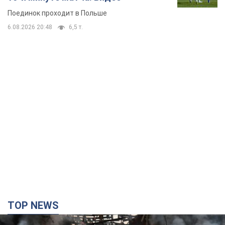
TOP NEWS
Кремль "сжигает" последние запасы
баллистики в Украине: что будет далее?
Интервью с Шарпом
В июле страна-агрессор установила "рекорд" по количеству
запущенных по Украине баллистических ракет