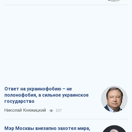
государство
Николай Княжицкий
237
Мэр Москвы внезапно захотел мира,
как становятся послом в США и новые
украинские топ-рейтинги
Александр Кирш
2,2 т.
О запланированной вырубке более 600
деревьев и теплотрассе: что
происходит на Теремках в Киеве
Владислав Самойленко
1,8 т.
Как атаки Сил обороны Украины
сократили экспорт российских
нефтепродуктов
Андрей Клименко
3,6 т.