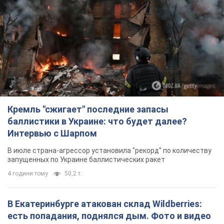
4 години тому
50,2 т.
В Екатеринбурге атакован склад Wildberries:
есть попадания, поднялся дым. Фото и видео
Россиянам не помогла даже работа ПВО
4 години тому
9,2 т.
"Замечательный отец": в сети рассказали о
мужчине, которого Россия убила ударом по
Броварам. Фото
Мужчину вспоминают как профессионала своего дела
2 години тому
1,4 т.