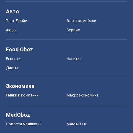
MedOboz
Новости медицины
MAMACLUB
Шоу
Афиша
Сплетни
Красота
Мода
Женский Журнал