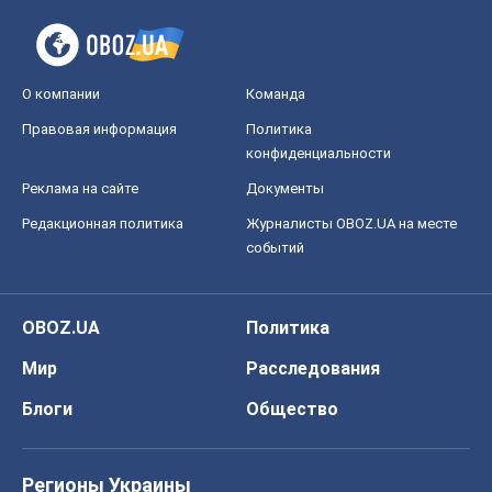
Блоги
Общество
Регионы Украины
Киев
Харьков
Запорожье
Днепр
Черкассы
Спорт
Футбол
Баскетбол
Хоккей
Бокс
Формула-1
Моя школа
ГДЗ
Учебники