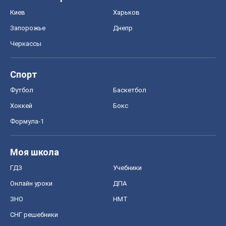
Онлайн уроки
ДПА
ЗНО
НМТ
СНГ решебники
Авто
Тест Драйв
Электромобили
Акции
Сервис
Food Oboz
Рецепты
Напитки
Диеты
Экономика
Рынки и компании
Mакроэкономика