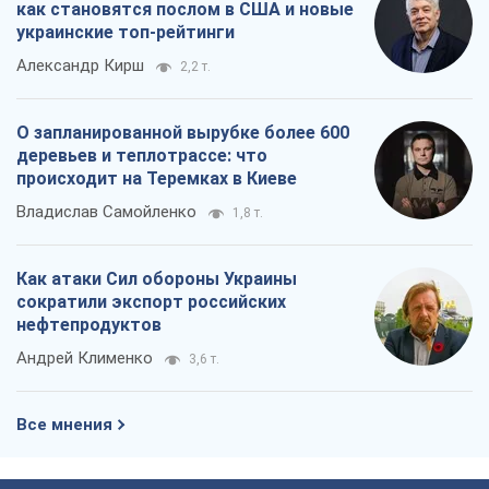
Все мнения
О компании
Команда
Правовая информация
Политика
конфиденциальности
Реклама на сайте
Документы
Редакционная политика
Журналисты OBOZ.UA на месте
событий
OBOZ.UA
Политика
Мир
Расследования