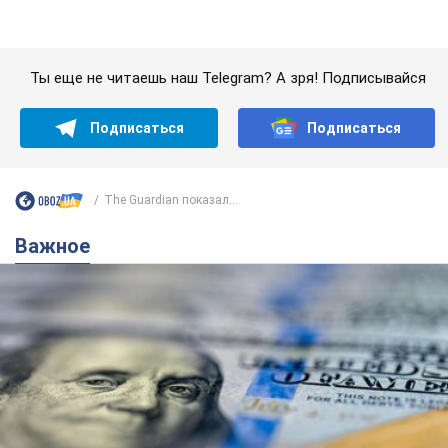
Банки "готовятся" к новому курсу доллара:
украинцам рассказали, чего ожидать в
ближайшие дни
Каким будет курс валюты в обменниках
6.08.2026 22:58
150,4 т.
Украинцам обещают по 850 грн от
мобильных операторов: что не так с
этими сообщениями
Как не попасть в ловушку мошенников
6.08.2026 21:02
15,2 т.