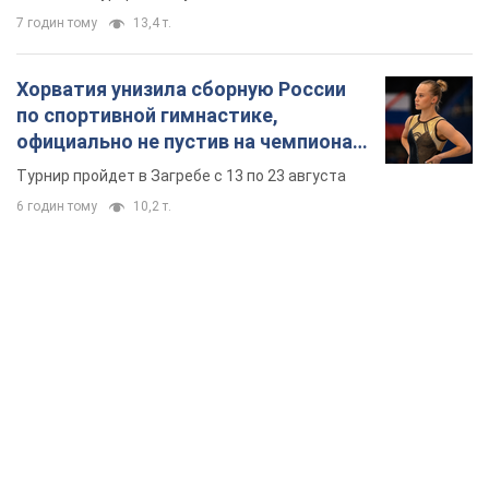
7 годин тому
13,4 т.
Хорватия унизила сборную России
по спортивной гимнастике,
официально не пустив на чемпионат
Европы основных спортсменов
Турнир пройдет в Загребе с 13 по 23 августа
6 годин тому
10,2 т.