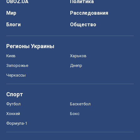
Спорт
Футбол
Баскетбол
Хоккей
Бокс
Формула-1
Моя школа
ГДЗ
Учебники
Онлайн уроки
ДПА
ЗНО
НМТ
СНГ решебники
Авто
Тест Драйв
Электромобили
Акции
Сервис