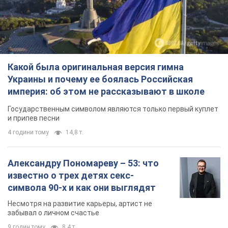
Александру Пономареву – 53: что
известно о трех детях секс-
символа 90-х и как они выглядят
Несмотря на развитие карьеры, артист не
забывал о личном счастье
9 годин тому
8,4 т.
В ПриватБанке рассказали,
действительны ли доллары 1996
года: принимают ли обменники и
банки такие купюры
Что делать, если банки и обменники не
принимают старые доллары
11 годин тому
74,9 т.