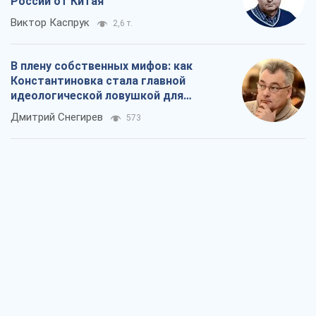
Рекрутинг: обновленный и, похоже,
полезный вражеский опыт, или
Диалектика требовательной трусости
Александр Кирш
792
Ни оружия, ни людей: как Лукашенко
создает новую армию
Игар Тышкевич
16,3 т.