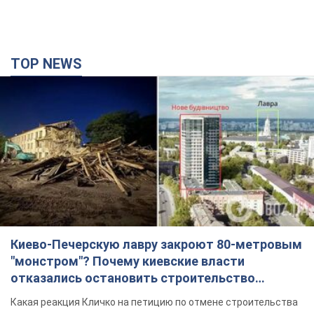
Киево-Печерскую лавру закроют 80-метровым
"монстром"? Почему киевские власти
отказались остановить строительство
небоскреба "московского верующего"
Какая реакция Кличко на петицию по отмене строительства
годину тому
4,3 т.
Российская армия совершила массированную
атаку на Одессу: горела историческая часть
города, есть пострадавшие. Фото и видео
Для террора враг применил ракеты и дроны
2 години тому
51,8 т.
«Они воюют против продовольственной