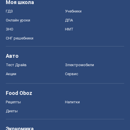
Food Oboz
Рецепты
Напитки
Диеты
Экономика
Рынки и компании
Mакроэкономика
MedOboz
Новости медицины
MAMACLUB
Шоу
Афиша
Сплетни
Красота
Мода