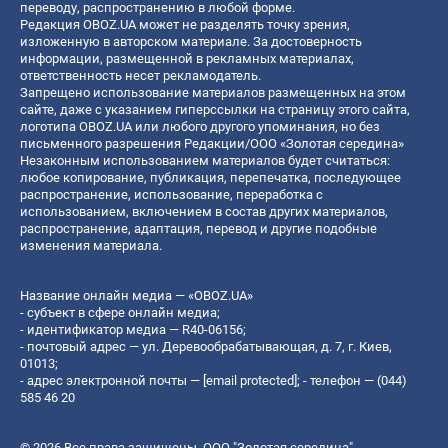
переводу, распространению в любой форме.
Редакция OBOZ.UA может не разделять точку зрения,
изложенную в авторском материале. За достоверность
информации, размещенной в рекламных материалах,
ответственность несет рекламодатель.
Запрещено использование материалов размещенных на этом
сайте, даже с указанием гиперссылки на страницу этого сайта,
логотипа OBOZ.UA или любого другого упоминания, но без
письменного разрешения Редакции/ООО «Золотая середина»
Незаконным использованием материалов будет считаться:
любое копирование, публикация, перепечатка, последующее
распространение, использование, переработка с
использованием, включением в состав других материалов,
распространение, адаптация, перевод и другие подобные
изменения материала.
Название онлайн медиа — «OBOZ.UA»
- субъект в сфере онлайн медиа;
- идентификатор медиа — R40-06156;
- почтовый адрес — ул. Деревообрабатывающая, д. 7, г. Киев,
01013;
- адрес электронной почты —
[email protected]
; - телефон — (044)
585 46 20
© 2026 Все права защищены, ООО "Золотая середина".