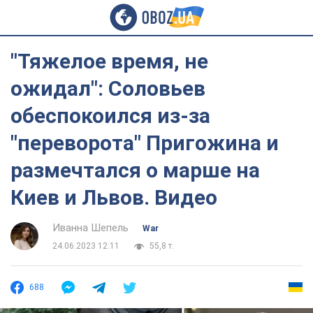
"Тяжелое время, не
ожидал": Соловьев
обеспокоился из-за
"переворота" Пригожина и
размечтался о марше на
Киев и Львов. Видео
Иванна Шепель
War
24.06.2023 12:11
55,8 т.
688