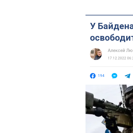
У Байден
освободи
Алексей Лю
17.12.2022 06:
194