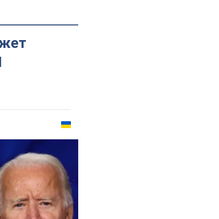
ожет
И