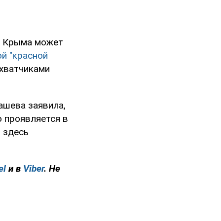
о Крыма может
й "красной
ахватчиками
ашева заявила,
 проявляется в
 здесь
el
и в
Viber
. Не