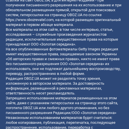
ссылки на сайт OBOZ.UA, а для интернет-изданий - при
получении письменного разрешения на их использование и при
обязательном размещении прямой, открытой для поисковых
систем, гиперссылки на страницу OBOZ.UA по ссылке
https://www.obozrevatel.com
, на которой размещен оригинальный
материал в первом абзаце материала.
Все материалы на этом сайте, в том числе интервью, статьи,
исследования – служебные произведения журналистов
редакции, исключительные имущественные права на которые
принадлежат ООО «Золотая середина».
На все опубликованные фотоматериалы Getty Images редакция
имеет имущественные права, защищаемые законом Украины
«Об авторских правах и смежных правах», никто не имеет права
без письменного разрешения ООО «Золотая середина» их
использовать, они не подлежат дальнейшему воспроизводству,
переводу, распространению в любой форме.
Редакция OBOZ.UA может не разделять точку зрения,
изложенную в авторском материале. За достоверность
информации, размещенной в рекламных материалах,
ответственность несет рекламодатель.
Запрещено использование материалов размещенных на этом
сайте, даже с указанием гиперссылки на страницу этого сайта,
логотипа OBOZ.UA или любого другого упоминания, но без
письменного разрешения Редакции/ООО «Золотая середина»
Незаконным использованием материалов будет считаться:
любое копирование, публикация, перепечатка, последующее
распространение, использование, переработка с