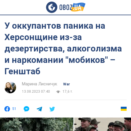
У оккупантов паника на
Херсонщине из-за
дезертирства, алкоголизма
и наркомании "мобиков" –
Генштаб
Марина Лисничук
War
13.08.2023 07:40
17,6 т.
51