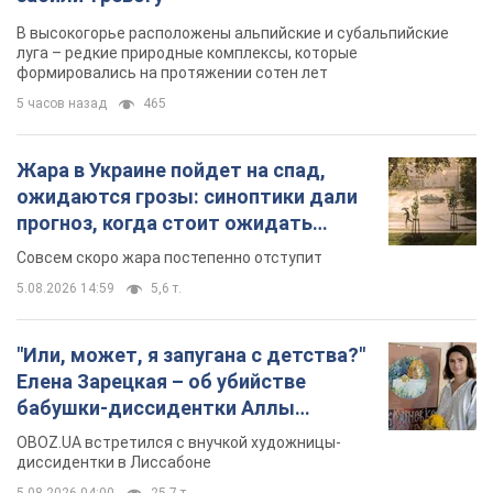
В высокогорье расположены альпийские и субальпийские
луга – редкие природные комплексы, которые
формировались на протяжении сотен лет
5 часов назад
465
Жара в Украине пойдет на спад,
ожидаются грозы: синоптики дали
прогноз, когда стоит ожидать
изменения погоды
Совсем скоро жара постепенно отступит
5.08.2026 14:59
5,6 т.
"Или, может, я запугана с детства?"
Елена Зарецкая – об убийстве
бабушки-диссидентки Аллы
Горской, критике сына Стуса и
OBOZ.UA встретился с внучкой художницы-
бегстве в Португалию с пятью
диссидентки в Лиссабоне
детьми
5.08.2026 04:00
25,7 т.