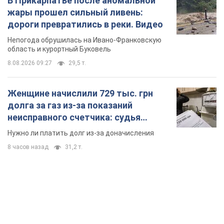
В Прикарпатье после аномальной
жары прошел сильный ливень:
дороги превратились в реки. Видео
Непогода обрушилась на Ивано-Франковскую
область и курортный Буковель
8.08.2026 09:27
29,5 т.
Женщине начислили 729 тыс. грн
долга за газ из-за показаний
неисправного счетчика: судья
вынес неожиданное решение
Нужно ли платить долг из-за доначисления
8 часов назад
31,2 т.