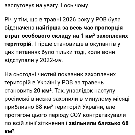
заслуговує на увагу. І ось чому.
Річ у тім, що в травні 2026 року у РОВ була
відзначена
найгірша за весь час пропорція
втрат особового складу на 1 км² захоплених
територій
. І гірше становище в окупантів у
цих питаннях було тільки тоді, коли вони
відступали у 2022-му.
На сьогодні чистий показник захоплених
територій в Україні у РОВ за травень
становить
20 км²
. Так, унаслідок наступу
російські війська захопили в минулому місяці
приблизно 88 км² територій України, але
протягом цього періоду СОУ контратакували
по всій лінії зіткнення і
звільнили близько 68
км²
.