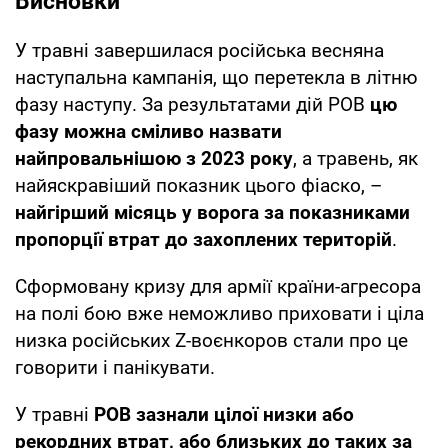
Висновки
У травні завершилася російська весняна
наступальна кампанія, що перетекла в літню
фазу наступу. За результатами дій РОВ
цю
фазу можна сміливо назвати
найпровальнішою з 2023 року
, а травень, як
найяскравіший показник цього фіаско, –
найгірший місяць у ворога за показниками
пропорції втрат до захоплених територій
.
Сформовану кризу для армії країни-агресора
на полі бою вже неможливо приховати і ціла
низка російських Z-воєнкоров стали про це
говорити і панікувати.
У травні
РОВ зазнали цілої низки або
рекордних втрат, або близьких до таких за