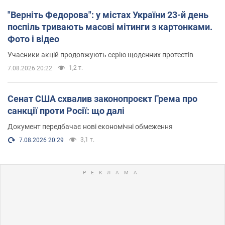
"Верніть Федорова": у містах України 23-й день
поспіль тривають масові мітинги з картонками.
Фото і відео
Учасники акцій продовжують серію щоденних протестів
1,2 т.
7.08.2026 20:22
Сенат США схвалив законопроєкт Грема про
санкції проти Росії: що далі
Документ передбачає нові економічні обмеження
3,1 т.
7.08.2026 20:29