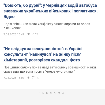
"Воюють, бо дурні": у Чернівцях водій автобуса
зневажив українських військових і поплатився.
Відео
Водія звільнили після конфлікту з пасажирами та образ
військових
7,7 т.
7.08.2026 15:47
"Не слідкує за сексуальністю": в Україні
консультант "накинувся" на жінку після
хімієтерапії, розгорівся скандал. Фото
Працівник салону почав надавати оцінку зовнішності жінки,
сказавши, що вона носить "чоловічу стрижку"
7,1 т.
7.08.2026 16:03