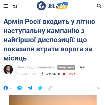
Армія Росії входить у літню
наступальну кампанію з
найгіршої диспозиції: що
показали втрати ворога за
місяць
Олександр Коваленко
Cпецпроєкт
War
2.06.2026 16:00
4 хвилини
52,5 т.
0
РУС