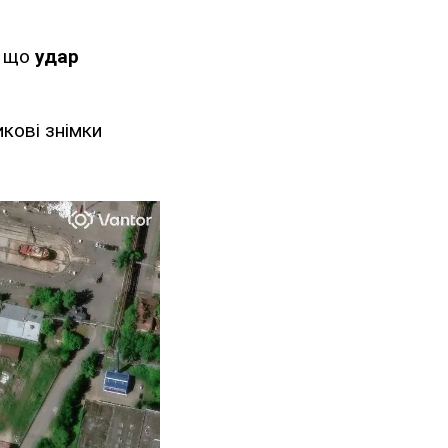
, що
удар
икові знімки