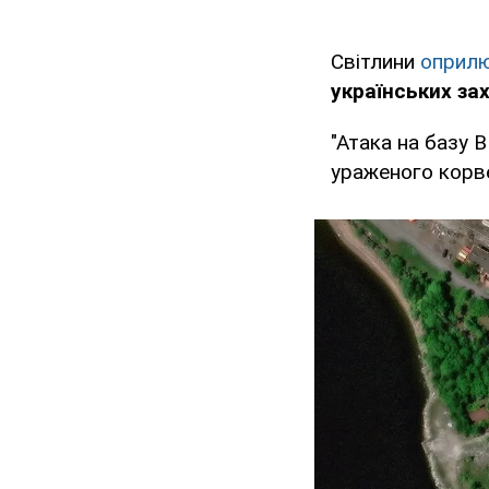
Світлини
оприл
українських за
"Атака на базу 
ураженого корве