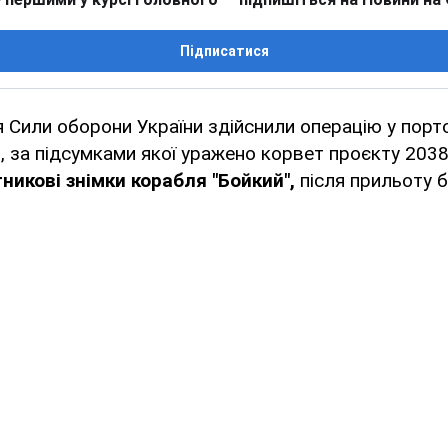
Підписатися
ня Сили оборони України здійснили операцію у порт
), за підсумками якої уражено корвет проєкту 203
тникові знімки корабля "Бойкий",
після прильоту б