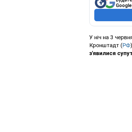
Google
У ніч на 3 черв
Кронштадт (
РФ
з'явилися супу