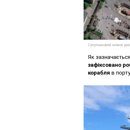
Як зазначаєтьс
зафіксовано ро
корабля
в порт