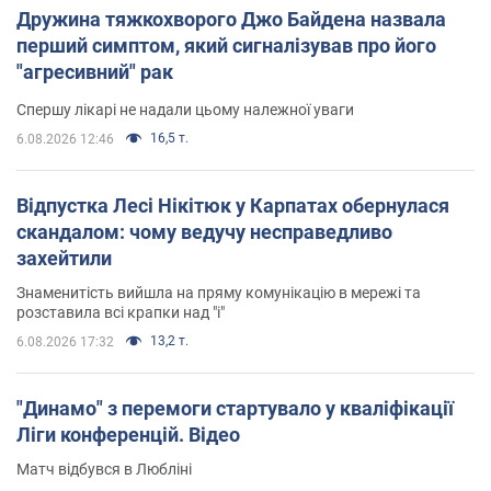
Дружина тяжкохворого Джо Байдена назвала
перший симптом, який сигналізував про його
"агресивний" рак
Спершу лікарі не надали цьому належної уваги
16,5 т.
6.08.2026 12:46
Відпустка Лесі Нікітюк у Карпатах обернулася
скандалом: чому ведучу несправедливо
захейтили
Знаменитість вийшла на пряму комунікацію в мережі та
розставила всі крапки над "і"
13,2 т.
6.08.2026 17:32
"Динамо" з перемоги стартувало у кваліфікації
Ліги конференцій. Відео
Матч відбувся в Любліні