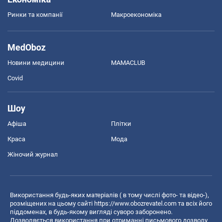
Ринки та компанії
Макроекономіка
MedOboz
Новини медицини
MAMACLUB
Covid
Шоу
Афіша
Плітки
Краса
Мода
Жіночий журнал
Використання будь-яких матеріалів ( в тому числі фото- та відео-),
розміщених на цьому сайті
https://www.obozrevatel.com
та всіх його
піддоменах, в будь-якому вигляді суворо заборонено.
Дозволяється використання при отриманні письмового дозволу