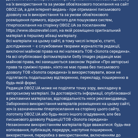
на їх використання та за умови обов'язкового посилання на сайт
OBOZ.UA, а для інтернет-видань - при отриманні письмового
дозволу на їх використання та за умови обов'язкового
розміщення прямого, відкритого для пошукових систем,
гіперпосилання на сторінку OBOZ.UA за посиланням
https://www.obozrevatel.com
, на якій розміщено оригінальний
матеріал в першому абзаці матеріалу.
Всі матеріали на цьому сайті, в тому числі інтерв’ю, статті,
дослідження – є службовими творами журналістів редакції,
виключні майнові права на які належать ТОВ «Золота середина».
На всі опубліковані фотоматеріали Getty Images редакція має
майнові права, які захищаються законом України «Про авторські
права та суміжні права», ніхто не має права без письмового
дозволу ТОВ «Золота середина» їх використовувати, вони не
підлягають подальшому відтворенню, перекладу, поширенню в
будь-якій формі.
Редакція OBOZ.UA може не поділяти точку зору, викладену в
авторському матеріалі. За достовірність інформації, опублікованої
в рекламних матеріалах, відповідальність несе рекламодавець.
Заборонено використання матеріалів розміщених на цьому сайті,
хоч із зазначенням гіперпосилання на сторінку цього сайту,
логотипу OBOZ.UA або будь-якого іншого згадування, але без
письмового дозволу Редакції/ТОВ «Золота середина»
Незаконним використанням матеріалів буде вважатися: будь-яке
копiювання, публiкацiя, передрук, наступне поширення,
використання, переробка з використанням, включенням до