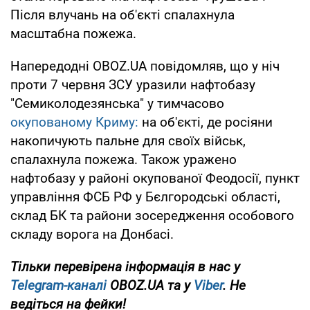
Після влучань на об'єкті спалахнула
масштабна пожежа.
Напередодні OBOZ.UA повідомляв, що у ніч
проти 7 червня ЗСУ уразили нафтобазу
"Семиколодезянська" у тимчасово
окупованому Криму:
на об'єкті, де росіяни
накопичують пальне для своїх військ,
спалахнула пожежа. Також уражено
нафтобазу у районі окупованої Феодосії, пункт
управління ФСБ РФ у Бєлгородські області,
склад БК та райони зосередження особового
складу ворога на Донбасі.
Тільки перевірена інформація в нас у
Telegram-каналі
OBOZ.UA та у
Viber
. Не
ведіться на фейки!