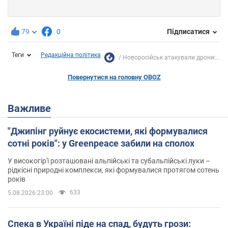
79
0
Підписатися
Теги
Редакційна політика
Новоросійськ атакували дрони:...
Повернутися на головну OBOZ
Важливе
"Джипінг руйнує екосистеми, які формувалися
сотні років": у Greenpeace забили на сполох
У високогір'ї розташовані альпійські та субальпійські луки –
рідкісні природні комплекси, які формувалися протягом сотень
років
633
5.08.2026 23:00
Спека в Україні піде на спад, будуть грози: