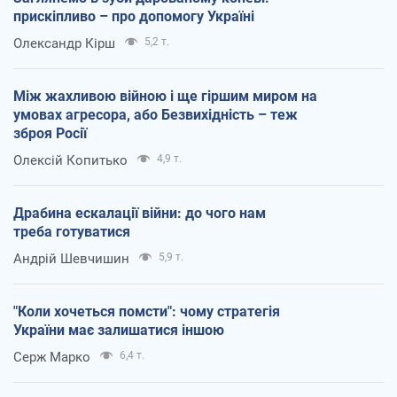
прискіпливо – про допомогу Україні
Олександр Кірш
5,2 т.
Між жахливою війною і ще гіршим миром на
умовах агресора, або Безвихідність – теж
зброя Росії
Олексій Копитько
4,9 т.
Драбина ескалації війни: до чого нам
треба готуватися
Андрій Шевчишин
5,9 т.
"Коли хочеться помсти": чому стратегія
України має залишатися іншою
Серж Марко
6,4 т.