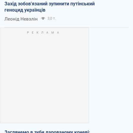
Захід зобов'язаний зупинити путінський
геноцид українців
Леонід Невзлін
3,0 т.
Заглянемо в зуби дарованому коневі: