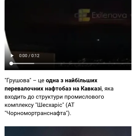
"Грушова" – це
одна з найбільших
перевалочних нафтобаз на Кавказі
, яка
входить до структури промислового
комплексу "Шесхаріс" (АТ
"Чорномортранснафта").