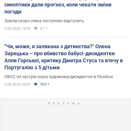
синоптики дали прогноз, коли чекати зміни
погоди
Зовсім скоро спека поступово відступить
6,7 т.
5.08.2026 14:59
"Чи, може, я залякана з дитинства?" Олена
Зарецька – про вбивство бабусі-дисидентки
Алли Горської, критику Дмитра Стуса та втечу в
Португалію з 5 дітьми
OBOZ.UA зустрів онуку художниці-дисидентки в Лісабоні
26,0 т.
5.08.2026 04:00