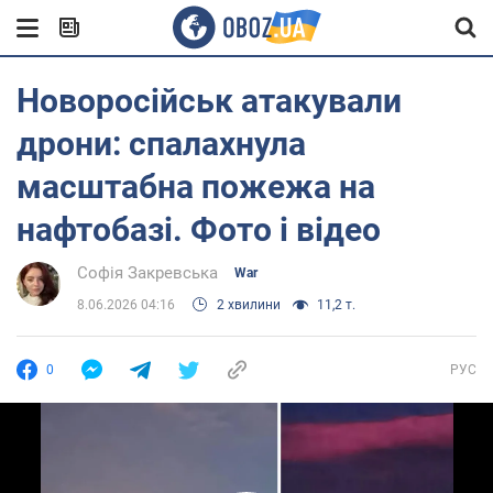
Новоросійськ атакували
дрони: спалахнула
масштабна пожежа на
нафтобазі. Фото і відео
Софія Закревська
War
8.06.2026 04:16
2 хвилини
11,2 т.
0
РУС