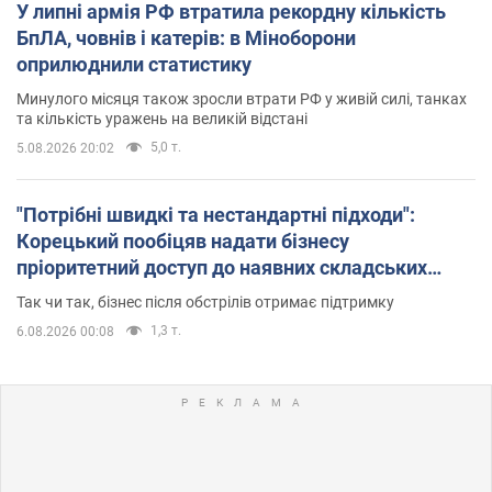
У липні армія РФ втратила рекордну кількість
БпЛА, човнів і катерів: в Міноборони
оприлюднили статистику
Минулого місяця також зросли втрати РФ у живій силі, танках
та кількість уражень на великій відстані
5,0 т.
5.08.2026 20:02
"Потрібні швидкі та нестандартні підходи":
Корецький пообіцяв надати бізнесу
пріоритетний доступ до наявних складських
приміщень
Так чи так, бізнес після обстрілів отримає підтримку
1,3 т.
6.08.2026 00:08