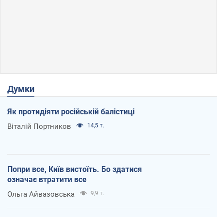
Думки
Як протидіяти російській балістиці
Віталій Портников
14,5 т.
Попри все, Київ вистоїть. Бо здатися
означає втратити все
Ольга Айвазовська
9,9 т.