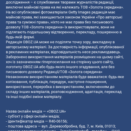
дослідження – є службовими творами журналістів редакції,
виключні майнові права на які належать ТОВ «Золота середина».
На всі опубліковані фотоматеріали Getty Images редакція має
майнові права, які захищаються законом України «Про авторські
права та суміжні права», ніхто не має права без письмового
дозволу ТОВ «Золота середина» їх використовувати, вони не
підлягають подальшому відтворенню, перекладу, поширенню в
будь-якій формі.
Редакція OBOZ.UA може не поділяти точку зору, викладену в
авторському матеріалі. За достовірність інформації, опублікованої
в рекламних матеріалах, відповідальність несе рекламодавець.
Заборонено використання матеріалів розміщених на цьому сайті,
хоч із зазначенням гіперпосилання на сторінку цього сайту,
логотипу OBOZ.UA або будь-якого іншого згадування, але без
письмового дозволу Редакції/ТОВ «Золота середина»
Незаконним використанням матеріалів буде вважатися: будь-яке
копiювання, публiкацiя, передрук, наступне поширення,
використання, переробка з використанням, включенням до
складу інших матеріалів, розповсюдження, адаптація, переклад
та інші подібні зміни матеріалу.
Назва онлайн медіа — «OBOZ.UA»
- суб'єкт у сфері онлайн медіа;
- ідентифікатор медіа — R40-06156;
- поштова адреса — вул. Деревообробна, буд. 7, м. Київ, 01013;