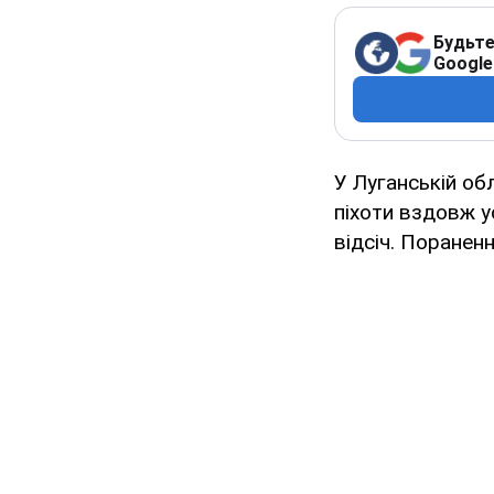
Будьте
Google
У Луганській об
піхоти вздовж ус
відсіч. Поранен