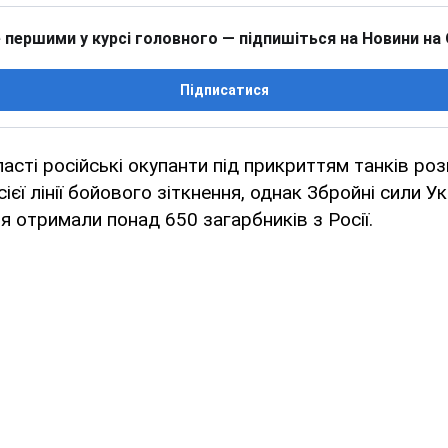
 першими у курсі головного — підпишіться на Новини на
Підписатися
ласті російські окупанти під прикриттям танків ро
ієї лінії бойового зіткнення, однак Збройні сили Ук
ня отримали понад 650 загарбників з Росії.