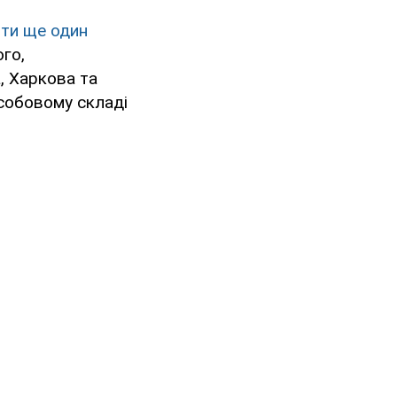
ти ще один
го,
, Харкова та
собовому складі