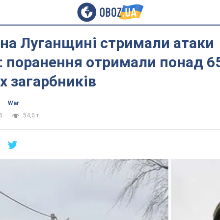
 на Луганщині стримали атаки
: поранення отримали понад 6
х загарбників
War
4
54,0 т.