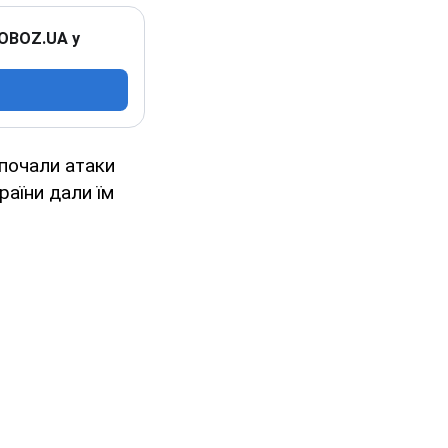
 OBOZ.UA у
зпочали атаки
раїни дали їм