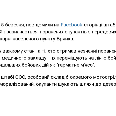
, 5 березня, повідомили на
Facebook
-сторінці штаб
 Як зазначається, поранених окупантів з передових
карні населеного пункту Брянка.
у важкому стані, а ті, хто отримав незначні поранен
медичного закладу – їх переміщують на лінію бой
дальших бойових дій як "гарматне м’ясо".
 штабі ООС, особовий склад 6 окремого мотострі
еморалізований, окупанти шукають шляхи до дезер