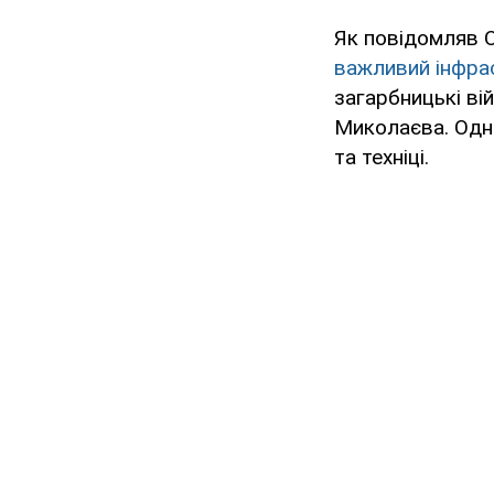
Як повідомляв 
важливий інфрас
загарбницькі ві
Миколаєва. Одн
та техніці.