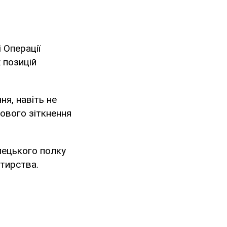
і Операції
 позицій
ня, навіть не
ового зіткнення
лецького полку
тирства.