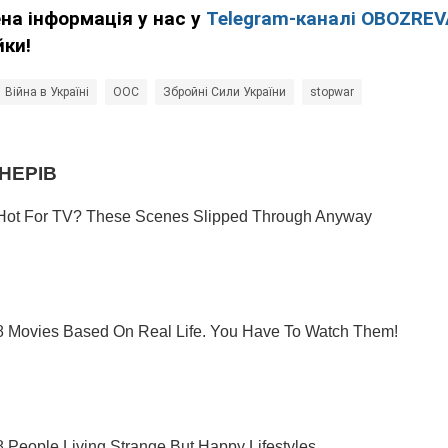
ена інформація у нас у
Telegram-каналі OBOZRE
йки!
Війна в Україні
ООС
Збройні Сили України
stopwar