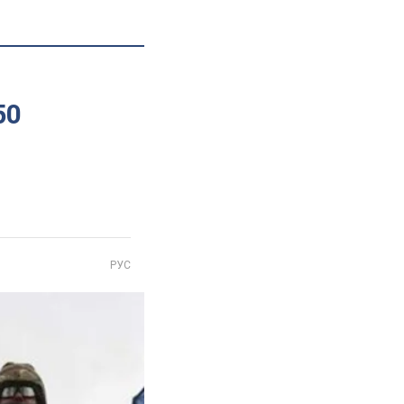
50
РУС