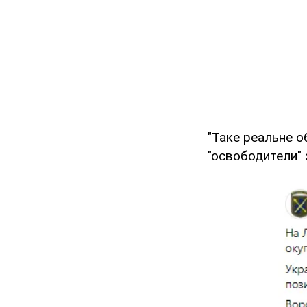
"Таке реальне о
"освободители" з