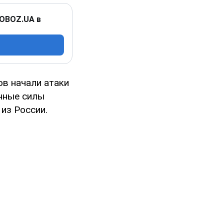
 OBOZ.UA в
ов начали атаки
енные силы
из России.