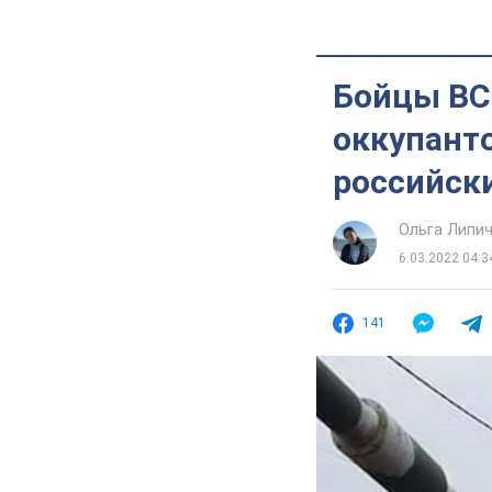
Бойцы ВС
оккупанто
российск
Ольга Липи
6.03.2022 04:3
141