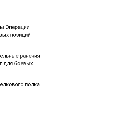
бы Операции
овых позиций
тельные ранения
т для боевых
релкового полка