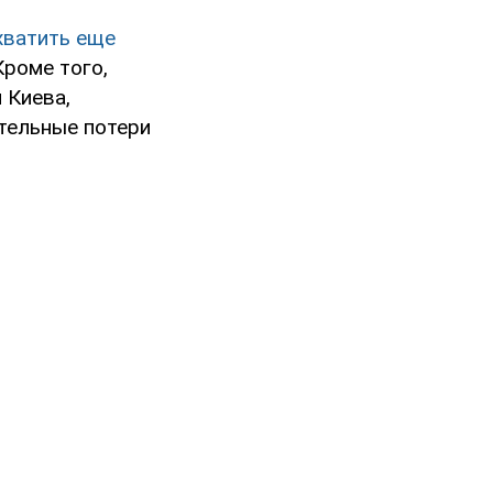
хватить еще
роме того,
 Киева,
ительные потери