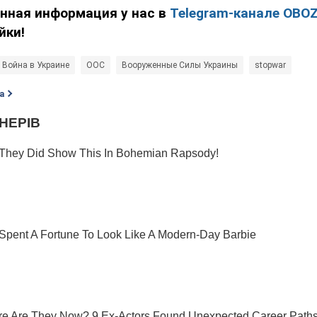
енная информация у нас в
Telegram-канале OBO
йки!
Война в Украине
ООС
Вооруженные Силы Украины
stopwar
а