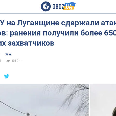
У на Луганщине сдержали ата
в: ранения получили более 65
их захватчиков
ч
War
4
54,0 т.