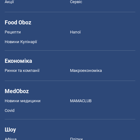
Акції
Сервіс
Food Oboz
Рецепти
Напої
Новини Кулінарії
Економіка
Ринки та компанії
Макроекономіка
MedOboz
Новини медицини
MAMACLUB
Covid
Шоу
Афіша
Плітки