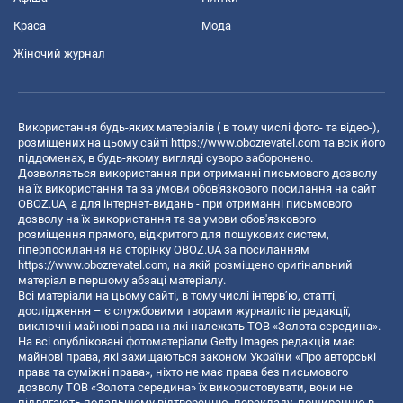
Краса
Мода
Жіночий журнал
Використання будь-яких матеріалів ( в тому числі фото- та відео-),
розміщених на цьому сайті
https://www.obozrevatel.com
та всіх його
піддоменах, в будь-якому вигляді суворо заборонено.
Дозволяється використання при отриманні письмового дозволу
на їх використання та за умови обов'язкового посилання на сайт
OBOZ.UA, а для інтернет-видань - при отриманні письмового
дозволу на їх використання та за умови обов'язкового
розміщення прямого, відкритого для пошукових систем,
гіперпосилання на сторінку OBOZ.UA за посиланням
https://www.obozrevatel.com
, на якій розміщено оригінальний
матеріал в першому абзаці матеріалу.
Всі матеріали на цьому сайті, в тому числі інтерв’ю, статті,
дослідження – є службовими творами журналістів редакції,
виключні майнові права на які належать ТОВ «Золота середина».
На всі опубліковані фотоматеріали Getty Images редакція має
майнові права, які захищаються законом України «Про авторські
права та суміжні права», ніхто не має права без письмового
дозволу ТОВ «Золота середина» їх використовувати, вони не
підлягають подальшому відтворенню, перекладу, поширенню в