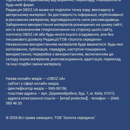
будь-якій формі.
Редакція OBOZ.UA може не поділяти точку зору, викладену в
авторському матеріалі. За достовірність інформації, опублікованої
в рекламних матеріалах, відповідальність несе рекламодавець.
Заборонено використання матеріалів розміщених на цьому сайті,
хоч із зазначенням гіперпосилання на сторінку цього сайту,
логотипу OBOZ.UA або будь-якого іншого згадування, але без
письмового дозволу Редакції/ТОВ «Золота середина»
Незаконним використанням матеріалів буде вважатися: будь-яке
копiювання, публiкацiя, передрук, наступне поширення,
використання, переробка з використанням, включенням до
складу інших матеріалів, розповсюдження, адаптація, переклад
та інші подібні зміни матеріалу.
Назва онлайн медіа — «OBOZ.UA»
- суб'єкт у сфері онлайн медіа;
- ідентифікатор медіа — R40-06156;
- поштова адреса — вул. Деревообробна, буд. 7, м. Київ, 01013;
- адреса електронної пошти —
[email protected]
; - телефон — (044)
585 46 20
© 2026 Всі права захищені, ТОВ "Золота середина".