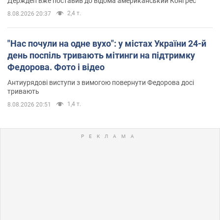
Держдеп вже поставив до відома американський Конгрес
2,4 т.
8.08.2026 20:37
"Нас почули на одне вухо": у містах України 24-й
день поспіль тривають мітинги на підтримку
Федорова. Фото і відео
Антиурядові виступи з вимогою повернути Федорова досі
тривають
1,4 т.
8.08.2026 20:51