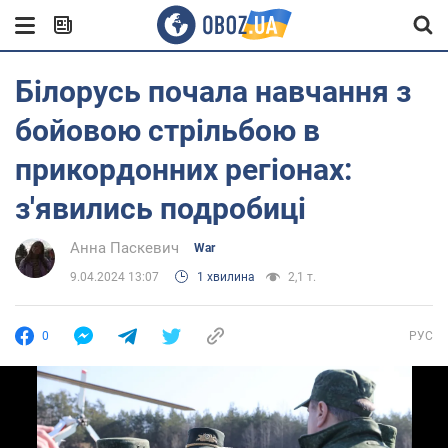
Білорусь почала навчання з
бойовою стрільбою в
прикордонних регіонах:
з'явились подробиці
Анна Паскевич
War
9.04.2024 13:07
1 хвилина
2,1 т.
0
РУС