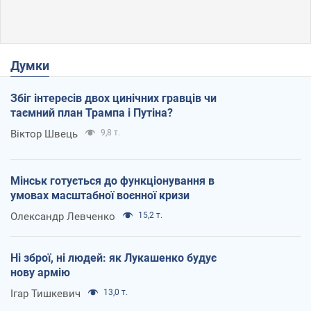
Думки
Збіг інтересів двох цинічних гравців чи
таємний план Трампа і Путіна?
Віктор Швець
9,8 т.
Мінськ готується до функціонування в
умовах масштабної воєнної кризи
Олександр Левченко
15,2 т.
Ні зброї, ні людей: як Лукашенко будує
нову армію
Ігар Тишкевич
13,0 т.