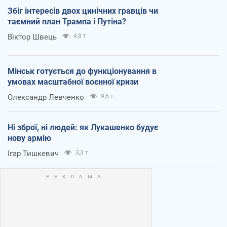
Збіг інтересів двох цинічних гравців чи
таємний план Трампа і Путіна?
Віктор Швець
4,8 т.
Мінськ готується до функціонування в
умовах масштабної воєнної кризи
Олександр Левченко
9,6 т.
Ні зброї, ні людей: як Лукашенко будує
нову армію
Ігар Тишкевич
3,3 т.