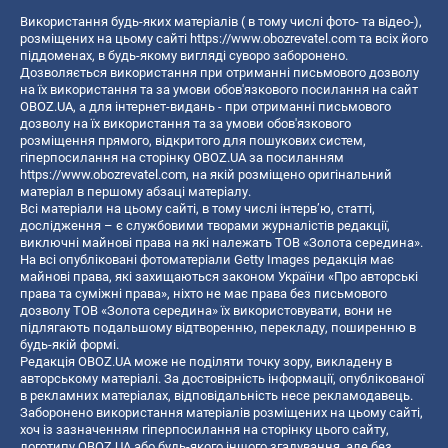
Використання будь-яких матеріалів ( в тому числі фото- та відео-),
розміщених на цьому сайті
https://www.obozrevatel.com
та всіх його
піддоменах, в будь-якому вигляді суворо заборонено.
Дозволяється використання при отриманні письмового дозволу
на їх використання та за умови обов'язкового посилання на сайт
OBOZ.UA, а для інтернет-видань - при отриманні письмового
дозволу на їх використання та за умови обов'язкового
розміщення прямого, відкритого для пошукових систем,
гіперпосилання на сторінку OBOZ.UA за посиланням
https://www.obozrevatel.com
, на якій розміщено оригінальний
матеріал в першому абзаці матеріалу.
Всі матеріали на цьому сайті, в тому числі інтерв’ю, статті,
дослідження – є службовими творами журналістів редакції,
виключні майнові права на які належать ТОВ «Золота середина».
На всі опубліковані фотоматеріали Getty Images редакція має
майнові права, які захищаються законом України «Про авторські
права та суміжні права», ніхто не має права без письмового
дозволу ТОВ «Золота середина» їх використовувати, вони не
підлягають подальшому відтворенню, перекладу, поширенню в
будь-якій формі.
Редакція OBOZ.UA може не поділяти точку зору, викладену в
авторському матеріалі. За достовірність інформації, опублікованої
в рекламних матеріалах, відповідальність несе рекламодавець.
Заборонено використання матеріалів розміщених на цьому сайті,
хоч із зазначенням гіперпосилання на сторінку цього сайту,
логотипу OBOZ.UA або будь-якого іншого згадування, але без