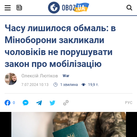
Часу лишилося обмаль: в
Міноборони закликали
чоловіків не порушувати
закон про мобілізацію
Олексій Лютіков
War
7.07.2024 10:13
1 хвилина
19,9 т.
0
РУС