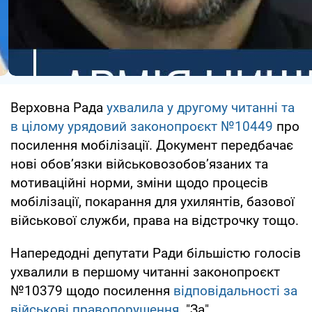
Верховна Рада
ухвалила у другому читанні та
в цілому урядовий законопроєкт №10449
про
посилення мобілізації. Документ передбачає
нові обовʼязки військовозобовʼязаних та
мотиваційні норми, зміни щодо процесів
мобілізації, покарання для ухилянтів, базової
військової служби, права на відстрочку тощо.
Напередодні депутати Ради більшістю голосів
ухвалили в першому читанні законопроєкт
№10379 щодо посилення
відповідальності за
військові правопорушення
. "За"