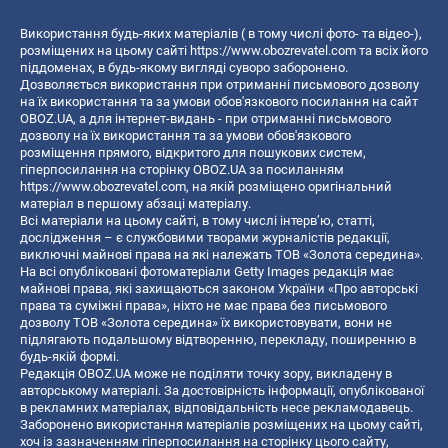
Використання будь-яких матеріалів ( в тому числі фото- та відео-),
розміщених на цьому сайті
https://www.obozrevatel.com
та всіх його
піддоменах, в будь-якому вигляді суворо заборонено.
Дозволяється використання при отриманні письмового дозволу
на їх використання та за умови обов'язкового посилання на сайт
OBOZ.UA, а для інтернет-видань - при отриманні письмового
дозволу на їх використання та за умови обов'язкового
розміщення прямого, відкритого для пошукових систем,
гіперпосилання на сторінку OBOZ.UA за посиланням
https://www.obozrevatel.com
, на якій розміщено оригінальний
матеріал в першому абзаці матеріалу.
Всі матеріали на цьому сайті, в тому числі інтерв’ю, статті,
дослідження – є службовими творами журналістів редакції,
виключні майнові права на які належать ТОВ «Золота середина».
На всі опубліковані фотоматеріали Getty Images редакція має
майнові права, які захищаються законом України «Про авторські
права та суміжні права», ніхто не має права без письмового
дозволу ТОВ «Золота середина» їх використовувати, вони не
підлягають подальшому відтворенню, перекладу, поширенню в
будь-якій формі.
Редакція OBOZ.UA може не поділяти точку зору, викладену в
авторському матеріалі. За достовірність інформації, опублікованої
в рекламних матеріалах, відповідальність несе рекламодавець.
Заборонено використання матеріалів розміщених на цьому сайті,
хоч із зазначенням гіперпосилання на сторінку цього сайту,