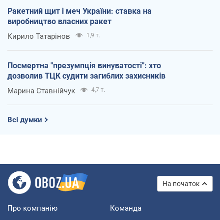
Ракетний щит і меч України: ставка на
виробництво власних ракет
Кирило Татарінов
1,9 т.
Посмертна "презумпція винуватості": хто
дозволив ТЦК судити загиблих захисників
Марина Ставнійчук
4,7 т.
Всі думки
На початок
Про компанію
Команда