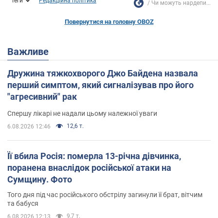
Теги
Редакційна політика
Чи можуть нардепи...
Повернутися на головну OBOZ
Важливе
Дружина тяжкохворого Джо Байдена назвала
перший симптом, який сигналізував про його
"агресивний" рак
Спершу лікарі не надали цьому належної уваги
12,6 т.
6.08.2026 12:46
Її вбила Росія: померла 13-річна дівчинка,
поранена внаслідок російської атаки на
Сумщину. Фото
Того дня під час російського обстрілу загинули її брат, вітчим
та бабуся
9,7 т.
6.08.2026 12:13