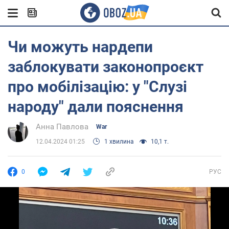
Чи можуть нардепи
заблокувати законопроєкт
про мобілізацію: у "Слузі
народу" дали пояснення
Анна Павлова
War
12.04.2024 01:25
1 хвилина
10,1 т.
0
РУС