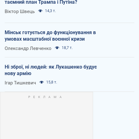
таємний план Трампа і Путіна?
Віктор Швець
14,3 т.
Мінськ готується до функціонування в
умовах масштабної воєнної кризи
Олександр Левченко
18,7 т.
Ні зброї, ні людей: як Лукашенко будує
нову армію
Ігар Тишкевич
15,8 т.