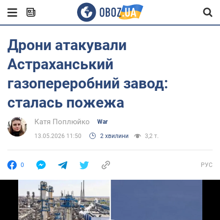
Дрони атакували
Астраханський
газопереробний завод:
сталась пожежа
Катя Поплюйко
War
13.05.2026 11:50
2 хвилини
3,2 т.
0
РУС