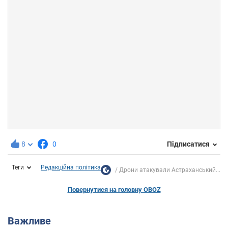
8
0
Підписатися
Теги
Редакційна політика
Дрони атакували Астраханський...
Повернутися на головну OBOZ
Важливе