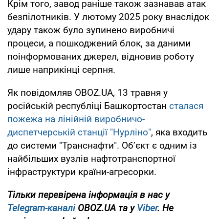
Крім того, завод раніше також зазнавав атак
безпілотників. У лютому 2025 року внаслідок
удару також було зупинено виробничі
процеси, а пошкоджений блок, за даними
поінформованих джерел, відновив роботу
лише наприкінці серпня.
Як повідомляв OBOZ.UA, 13 травня у
російській республіці Башкортостан
сталася
пожежа на лінійній виробничо-
диспетчерській станції "Нурліно"
, яка входить
до системи "Транснафти". Об’єкт є одним із
найбільших вузлів нафтотранспортної
інфраструктури країни-агресорки.
Тільки перевірена інформація в нас у
Telegram-каналі
OBOZ.UA та у
Viber
. Не