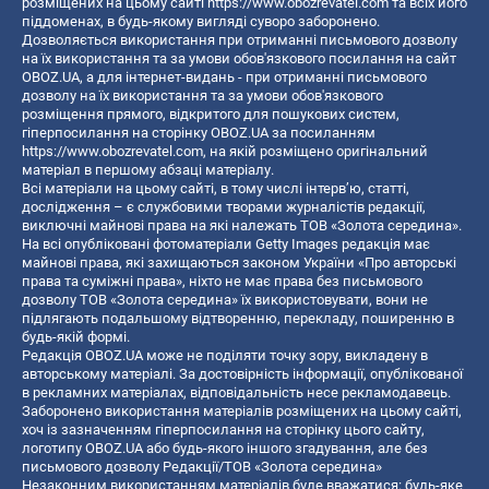
розміщених на цьому сайті
https://www.obozrevatel.com
та всіх його
піддоменах, в будь-якому вигляді суворо заборонено.
Дозволяється використання при отриманні письмового дозволу
на їх використання та за умови обов'язкового посилання на сайт
OBOZ.UA, а для інтернет-видань - при отриманні письмового
дозволу на їх використання та за умови обов'язкового
розміщення прямого, відкритого для пошукових систем,
гіперпосилання на сторінку OBOZ.UA за посиланням
https://www.obozrevatel.com
, на якій розміщено оригінальний
матеріал в першому абзаці матеріалу.
Всі матеріали на цьому сайті, в тому числі інтерв’ю, статті,
дослідження – є службовими творами журналістів редакції,
виключні майнові права на які належать ТОВ «Золота середина».
На всі опубліковані фотоматеріали Getty Images редакція має
майнові права, які захищаються законом України «Про авторські
права та суміжні права», ніхто не має права без письмового
дозволу ТОВ «Золота середина» їх використовувати, вони не
підлягають подальшому відтворенню, перекладу, поширенню в
будь-якій формі.
Редакція OBOZ.UA може не поділяти точку зору, викладену в
авторському матеріалі. За достовірність інформації, опублікованої
в рекламних матеріалах, відповідальність несе рекламодавець.
Заборонено використання матеріалів розміщених на цьому сайті,
хоч із зазначенням гіперпосилання на сторінку цього сайту,
логотипу OBOZ.UA або будь-якого іншого згадування, але без
письмового дозволу Редакції/ТОВ «Золота середина»
Незаконним використанням матеріалів буде вважатися: будь-яке