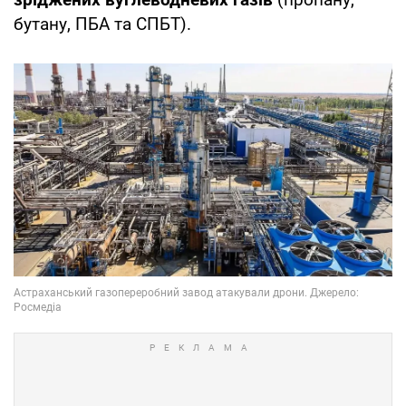
бутану, ПБА та СПБТ).