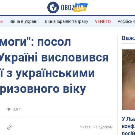
ни
Війна в Україні
Війна Ізраїлю та Ірану
VENETO
Російськ
Важ
моги": посол
Україні висловився
ї з українськими
ризовного віку
и
4,0 т.
У Ль
конф
Читать на русском
росі