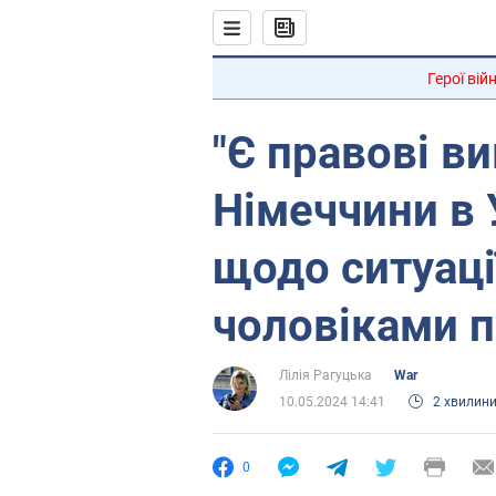
Герої вій
"Є правові ви
Німеччини в 
щодо ситуаці
чоловіками п
Лілія Рагуцька
War
10.05.2024 14:41
2 хвилин
0