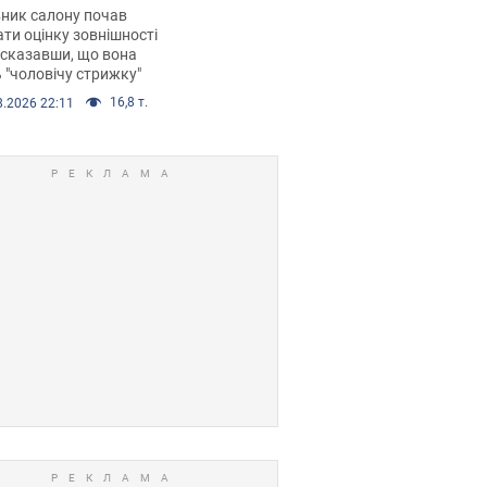
 хімієтерапії,
ник салону почав
орівся скандал.
ти оцінку зовнішності
 сказавши, що вона
 "чоловічу стрижку"
16,8 т.
8.2026 22:11