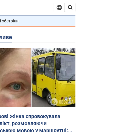
і обстріли
ливе
вові жінка спровокувала
лікт, розмовляючи
йською мовою у маршрутці: