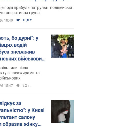
ція склала адмінпротокол.
це події прибули патрульні поліцейські
о
дчо-оперативна група
10,8 т.
26 18:40
ть, бо дурні": у
івцях водій
буса зневажив
їнських військових
латився. Відео
звільнили після
кту з пасажирами та
військових
9,2 т.
26 15:47
лідкує за
альністю": у Києві
ультант салону
и образив жінку