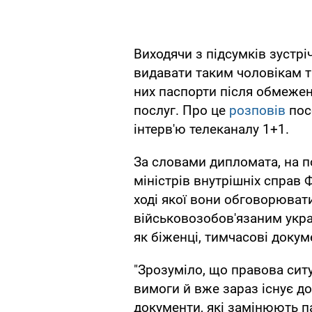
Виходячи з підсумків зустрі
видавати таким чоловікам т
них паспорти після обмеже
послуг. Про це
розповів
пос
інтерв'ю телеканалу 1+1.
За словами дипломата, на п
міністрів внутрішніх справ
ході якої вони обговорюват
військовозобов'язаним укра
як біженці, тимчасові докум
"Зрозуміло, що правова ситу
вимоги й вже зараз існує до
документи, які замінюють 