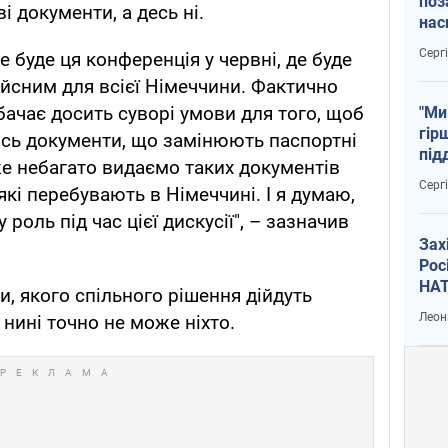
поз
 документи, а десь ні.
нас
тем
Серг
е буде ця конференція у червні, де буде
ійсним для всієї Німеччини. Фактично
ачає досить суворі умови для того, щоб
"Ми
гір
ісь документи, що замінюють паспортні
під
е небагато видаємо таких документів
рак
Серг
 які перебувають в Німеччині. І я думаю,
роль під час цієї дискусії", – зазначив
Зах
Рос
НАТ
и, якого спільного рішення дійдуть
Леон
 нині точно не може ніхто.