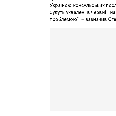
Україною консульських послу
будуть ухвалені в червні і 
проблемою", – зазначив Єґе