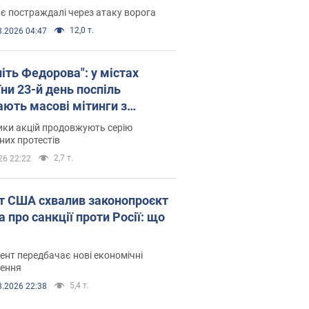
є постраждалі через атаку ворога
12,0 т.
8.2026 04:47
іть Федорова": у містах
ни 23-й день поспіль
ають масові мітинги з
онками. Фото і відео
ики акцій продовжують серію
их протестів
2,7 т.
26 22:22
т США схвалив законопроєкт
 про санкції проти Росії: що
нт передбачає нові економічні
ення
5,4 т.
8.2026 22:38