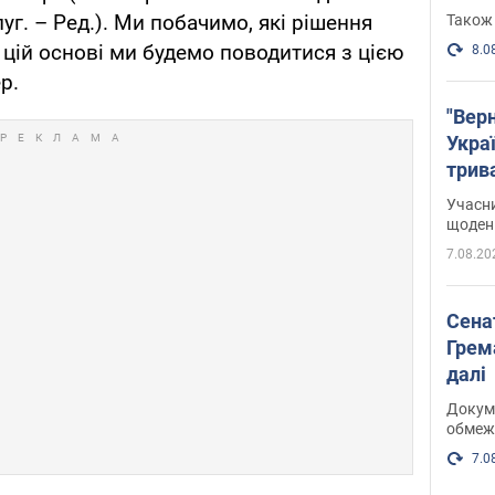
г. – Ред.). Ми побачимо, які рішення
Також 
на цій основі ми будемо поводитися з цією
8.0
р.
"Верн
Украї
трив
карт
Учасн
щоденн
7.08.20
Сена
Грема
далі
Докуме
обмеж
7.0