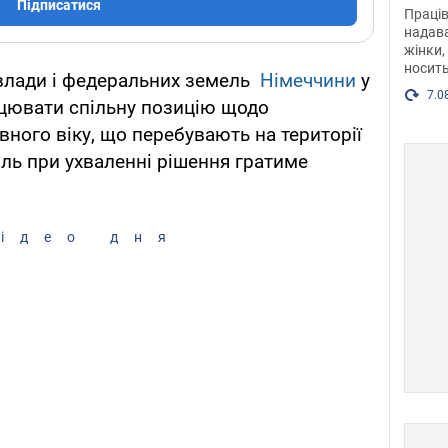
після
Підписатися
Праців
розг
надава
жінки,
Фото
носить
влади і федеральних земель
Німеччини
у
7.0
ацювати спільну позицію щодо
вного віку, що перебувають на території
оль при ухваленні рішення гратиме
ідео дня