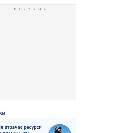
ки
ія втрачає ресурси