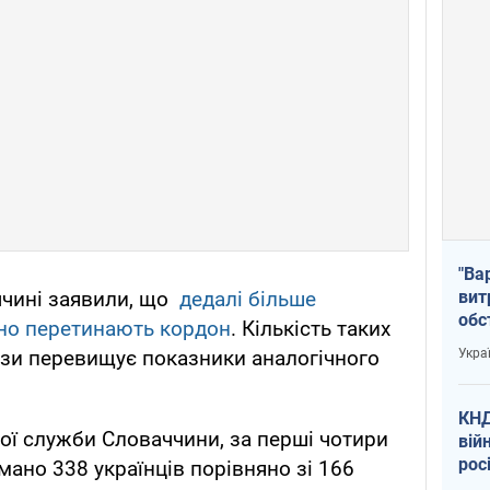
"Ва
вит
ччині заявили, що
дедалі більше
обс
нно перетинають кордон
. Кількість таких
вря
Укра
рази перевищує показники аналогічного
офі
КНД
ної служби Словаччини, за перші чотири
вій
рос
мано 338 українців порівняно зі 166
пів