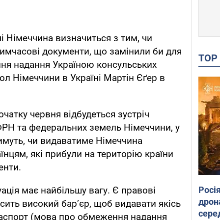
чі Німеччина визначиться з тим, чи
имчасові документи, що замінили би для
TO
ння надання Україною консульських
ол Німеччини в Україні Мартін Єґер в
очатку червня відбудеться зустріч
 ФРН та федеральних земель Німеччини, у
имуть, чи видаватиме Німеччина
їнцям, які прибули на територію країни
енти.
Росі
ація має найбільшу вагу. Є правові
дрон
сить високий бар’єр, щоб видавати якісь
сере
паспорт (мова про обмеження надання