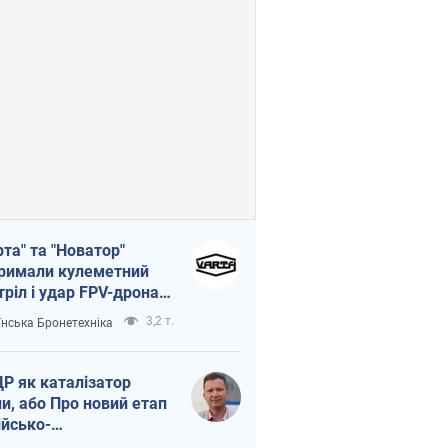
рта" та "Новатор"
римали кулеметний
тріл і удар FPV-дрона,
тувавши життя
3,2 т.
їнська Бронетехніка
церу ЗСУ
Р як каталізатор
ни, або Про новий етап
ійсько-
нічнокорейського