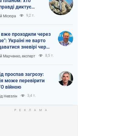
а планом: хто
правді диктує
п війни
9,2 т.
ій Місюра
 вже проходили через
ше": Україні не варто
даватися зневірі через
етний терор
8,5 т.
ій Марченко, експерт
ід проспав загрозу:
ія може перевірити
О війною
3,4 т.
ід Невзлін