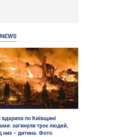
P NEWS
я вдарила по Київщині
ами: загинули троє людей,
д них – дитина. Фото