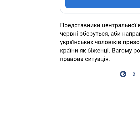
Представники центральної 
червні зберуться, аби напр
українських чоловіків призо
країни як біженці. Вагому р
правова ситуація.
В