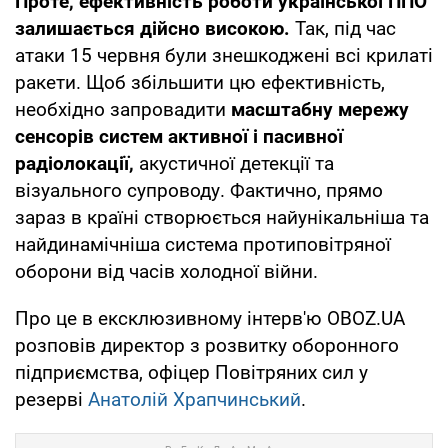
Проте, ефективність роботи української ППО
залишається дійсно високою.
Так, під час
атаки 15 червня були знешкоджені всі крилаті
ракети. Щоб збільшити цю ефективність,
необхідно запровадити
масштабну мережу
сенсорів систем активної і пасивної
радіолокації,
акустичної детекції та
візуального супроводу. Фактично, прямо
зараз в країні створюється найунікальніша та
найдинамічніша система протиповітряної
оборони від часів холодної війни.
Про це в ексклюзивному інтерв'ю OBOZ.UA
розповів директор з розвитку оборонного
підприємства, офіцер Повітряних сил у
резерві
Анатолій Храпчинський
.