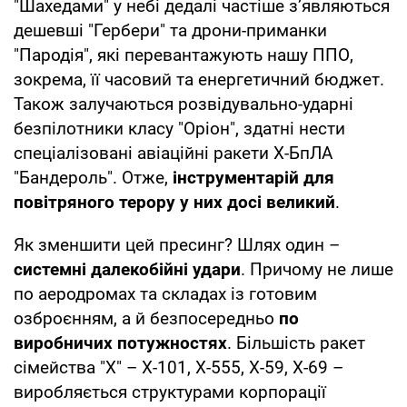
"Шахедами" у небі дедалі частіше з’являються
дешевші "Гербери" та дрони-приманки
"Пародія", які перевантажують нашу ППО,
зокрема, її часовий та енергетичний бюджет.
Також залучаються розвідувально-ударні
безпілотники класу "Оріон", здатні нести
спеціалізовані авіаційні ракети Х-БпЛА
"Бандероль". Отже,
інструментарій для
повітряного терору у них досі великий
.
Як зменшити цей пресинг? Шлях один –
системні далекобійні удари
. Причому не лише
по аеродромах та складах із готовим
озброєнням, а й безпосередньо
по
виробничих потужностях
. Більшість ракет
сімейства "Х" – Х-101, Х-555, Х-59, Х-69 –
виробляється структурами корпорації