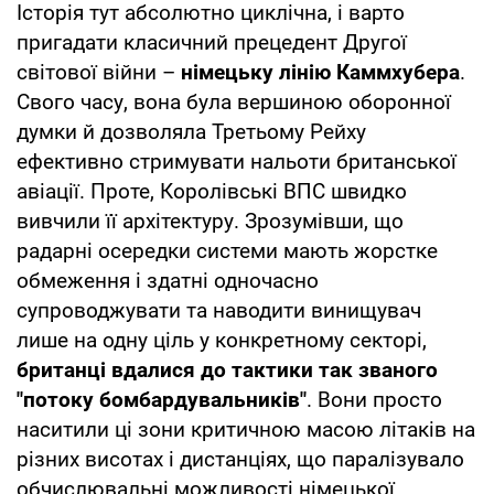
Історія тут абсолютно циклічна, і варто
пригадати класичний прецедент Другої
світової війни –
німецьку лінію Каммхубера
.
Свого часу, вона була вершиною оборонної
думки й дозволяла Третьому Рейху
ефективно стримувати нальоти британської
авіації. Проте, Королівські ВПС швидко
вивчили її архітектуру. Зрозумівши, що
радарні осередки системи мають жорстке
обмеження і здатні одночасно
супроводжувати та наводити винищувач
лише на одну ціль у конкретному секторі,
британці вдалися до тактики так званого
"потоку бомбардувальників"
. Вони просто
наситили ці зони критичною масою літаків на
різних висотах і дистанціях, що паралізувало
обчислювальні можливості німецької