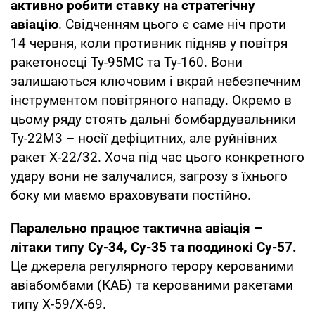
активно робити ставку на стратегічну
авіацію
. Свідченням цього є саме ніч проти
14 червня, коли противник підняв у повітря
ракетоносці Ту-95МС та Ту-160. Вони
залишаються ключовим і вкрай небезпечним
інструментом повітряного нападу. Окремо в
цьому ряду стоять дальні бомбардувальники
Ту-22М3 – носії дефіцитних, але руйнівних
ракет Х-22/32. Хоча під час цього конкретного
удару вони не залучалися, загрозу з їхнього
боку ми маємо враховувати постійно.
Паралельно працює тактична авіація –
літаки типу Су-34, Су-35 та поодинокі Су-57.
Це джерела регулярного терору керованими
авіабомбами (КАБ) та керованими ракетами
типу Х-59/Х-69.