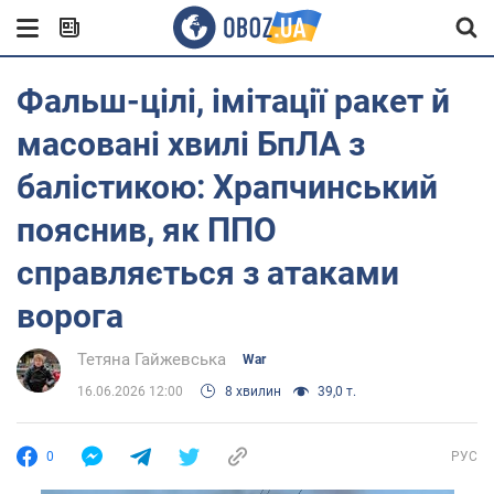
Фальш-цілі, імітації ракет й
масовані хвилі БпЛА з
балістикою: Храпчинський
пояснив, як ППО
справляється з атаками
ворога
Тетяна Гайжевська
War
16.06.2026 12:00
8 хвилин
39,0 т.
0
РУС