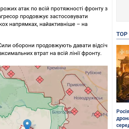
орожих атак по всій протяжності фронту з
і агресор продовжує застосовувати
ькох напрямках, найактивніше – на
TO
Сили оборони продовжують давати відсіч
ксимальних втрат на всій лінії фронту.
Росі
дрон
сере