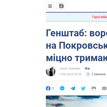
Герої вій
Генштаб: вор
на Покровсь
міцно трима
Анна Павлова
War
9.06.2024 20:04
2 хвилини
0