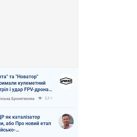
рта" та "Новатор"
римали кулеметний
тріл і удар FPV-дрона,
тувавши життя
3,3 т.
їнська Бронетехніка
церу ЗСУ
Р як каталізатор
ни, або Про новий етап
ійсько-
нічнокорейського