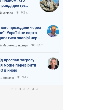
а планом: хто
правді диктує
п війни
9,2 т.
ій Місюра
 вже проходили через
ше": Україні не варто
даватися зневірі через
етний терор
8,5 т.
ій Марченко, експерт
ід проспав загрозу:
ія може перевірити
О війною
3,4 т.
ід Невзлін