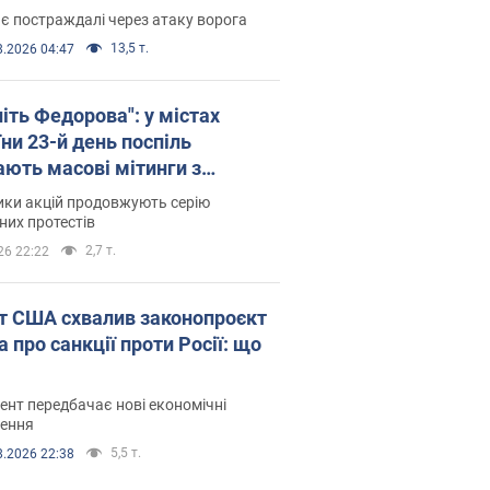
є постраждалі через атаку ворога
13,5 т.
8.2026 04:47
іть Федорова": у містах
ни 23-й день поспіль
ають масові мітинги з
онками. Фото і відео
ики акцій продовжують серію
их протестів
2,7 т.
26 22:22
т США схвалив законопроєкт
 про санкції проти Росії: що
нт передбачає нові економічні
ення
5,5 т.
8.2026 22:38