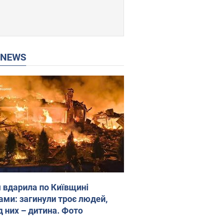
P NEWS
я вдарила по Київщині
ами: загинули троє людей,
д них – дитина. Фото