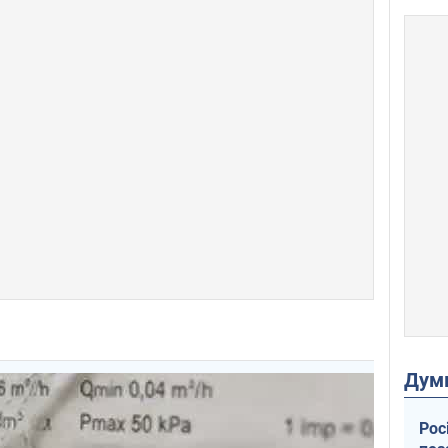
Дум
Рос