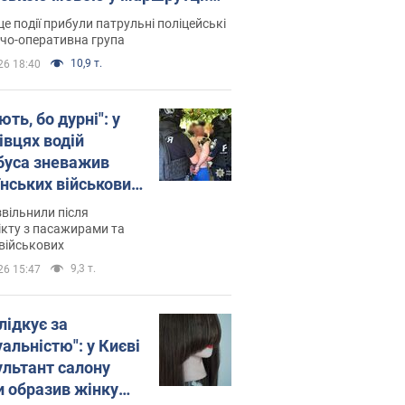
ція склала адмінпротокол.
це події прибули патрульні поліцейські
о
дчо-оперативна група
10,9 т.
26 18:40
ть, бо дурні": у
івцях водій
буса зневажив
їнських військових
латився. Відео
звільнили після
кту з пасажирами та
військових
9,3 т.
26 15:47
лідкує за
альністю": у Києві
ультант салону
и образив жінку