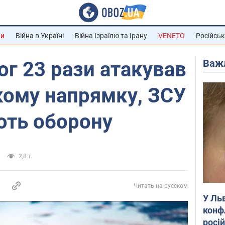
ни
Війна в Україні
Війна Ізраїлю та Ірану
VENETO
Російськ
Важ
ог 23 рази атакував
кому напрямку, ЗСУ
ють оборону
2,8 т.
Читать на русском
У Ль
конф
росі