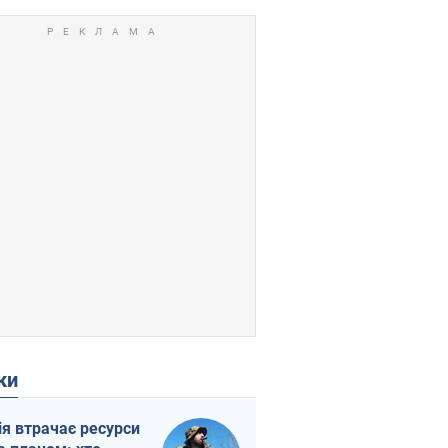
ки
ія втрачає ресурси