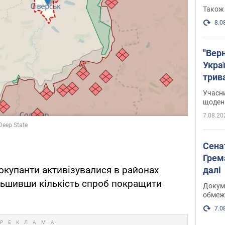
Також 
8.0
"Верн
Украї
трив
карт
Учасн
щоденн
7.08.20
Сена
Грема
окупанти активізувалися в районах
далі
льшивши кількість спроб покращити
Докуме
обмеж
7.0