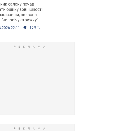
 хімієтерапії,
ник салону почав
орівся скандал.
ти оцінку зовнішності
 сказавши, що вона
 "чоловічу стрижку"
16,9 т.
8.2026 22:11