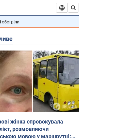
і обстріли
ливе
вові жінка спровокувала
лікт, розмовляючи
йською мовою у маршрутці: