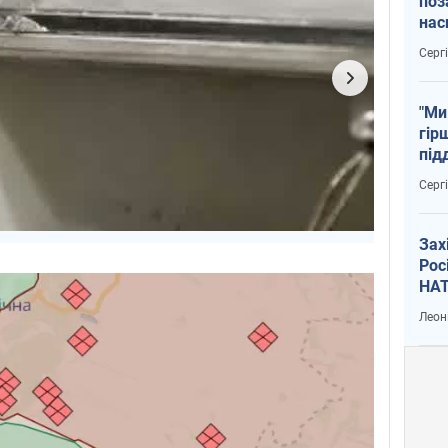
поз
нас
тем
Серг
"Ми
гір
під
рак
Серг
Зах
Рос
НАТ
Леон