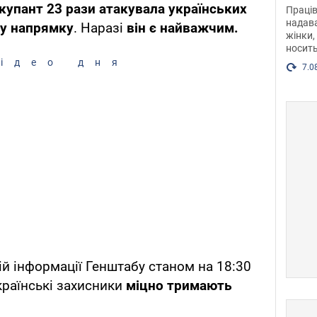
після
купант 23 рази атакувала українських
Праців
розг
надава
му напрямку
. Наразі
він є найважчим.
жінки,
Фото
носить
ідео дня
7.0
ій інформації Генштабу станом на 18:30
країнські захисники
міцно тримають