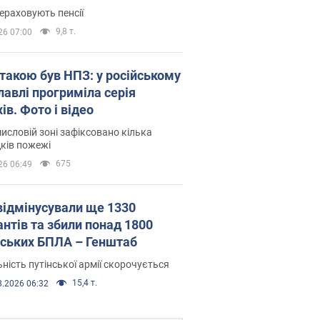
ераховують пенсії
9,8 т.
26 07:00
атакою був НПЗ: у російському
лавлі прогриміла серія
ів. Фото і відео
исловій зоні зафіксовано кілька
ків пожежі
675
26 06:49
відмінусували ще 1330
антів та збили понад 1800
йських БПЛА – Генштаб
ність путінської армії скорочується
15,4 т.
8.2026 06:32