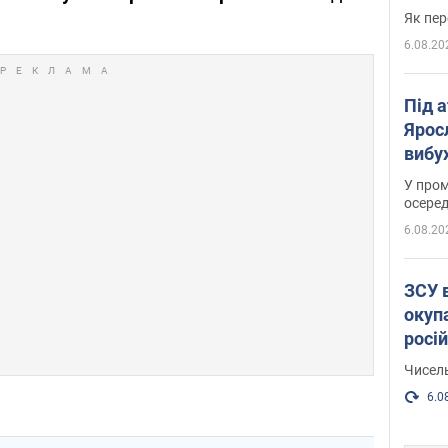
Як пер
6.08.20
Під 
Ярос
вибух
У пром
осеред
6.08.20
ЗСУ 
окуп
росі
Чисель
6.0