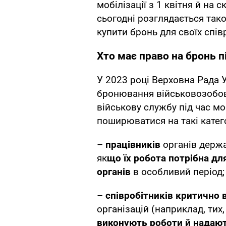
мобілізації з 1 квітня й на 
сьогодні розглядається так
купити бронь для своїх спів
Хто має право на бронь пі
У 2023 році Верховна Рада 
бронювання військовозобов’
військову службу під час мо
поширюватися на такі катег
–
працівників
органів держа
як
що їх робота потрібна д
органів
в особливий період;
–
співробітників критично
організацій (наприклад, тих
виконують роботи й надают