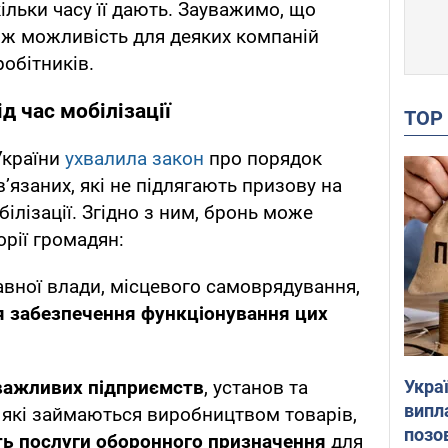
скільки часу її дають. Зауважимо, що
ож можливість для деяких компаній
робітників.
д час мобілізації
TO
України
ухвалила закон
про порядок
язаних, які не підлягають призову на
білізації. Згідно з ним, бронь може
орії громадян:
вної влади, місцевого самоврядування,
ля забезпечення функціонування цих
Украї
 важливих підприємств
, установ та
випл
, які займаються виробництвом товарів,
позо
ь послуги оборонного призначення
для