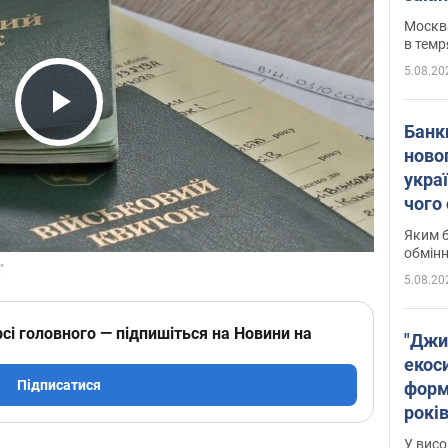
Москва
в темр
5.08.20
Play Video
Банк
ново
укра
чого
Яким б
обмін
5.08.20
сі головного — підпишіться на Новини на
"Джи
екоси
Підписатися
форм
років
заби
У висо