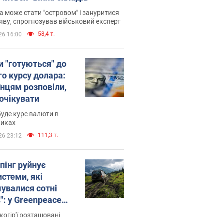
 може стати "островом" і зануритися
яву, спрогнозував військовий експерт
58,4 т.
26 16:00
и "готуються" до
го курсу долара:
їнцям розповіли,
 очікувати
уде курс валюти в
никах
111,3 т.
26 23:12
пінг руйнує
стеми, які
увалися сотні
": у Greenpeace
ли на сполох
когір'ї розташовані