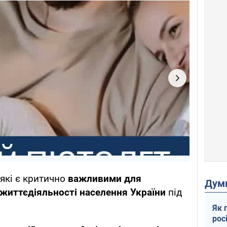
 які є критично
важливими для
Дум
 життєдіяльності населення України
під
Як 
рос