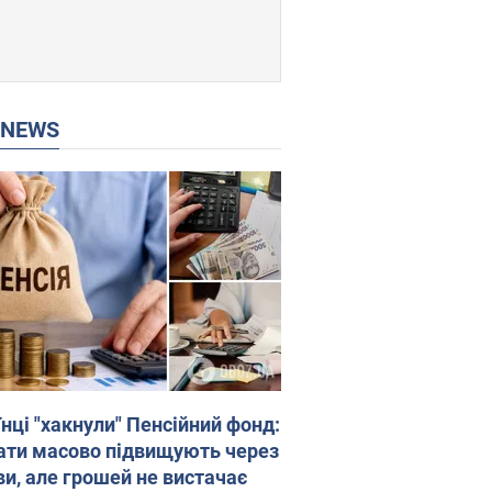
P NEWS
нці "хакнули" Пенсійний фонд:
ати масово підвищують через
ви, але грошей не вистачає