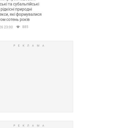
ські та субальпійські
 рідкісні природні
кси, які формувалися
ом сотень років
885
26 23:00