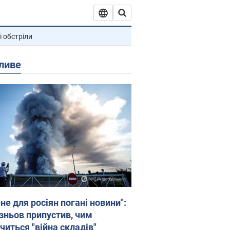
і обстріли
ливе
не для росіян погані новини":
зньов припустив, чим
читься "війна складів"