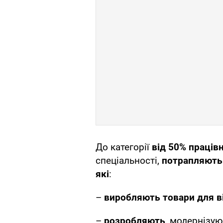
До категорії
від 50% праців
спеціальності,
потрапляють
які
:
–
виробляють товари для в
–
розробляють
, модернізу