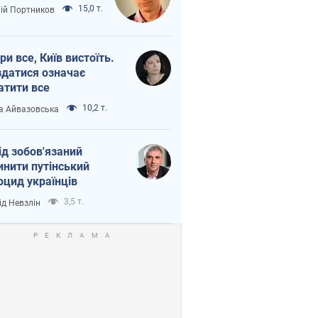
15,0 т.
лій Портников
ри все, Київ вистоїть.
здатися означає
атити все
10,2 т.
а Айвазовська
ід зобов'язаний
инити путінський
оцид українців
3,5 т.
ід Невзлін