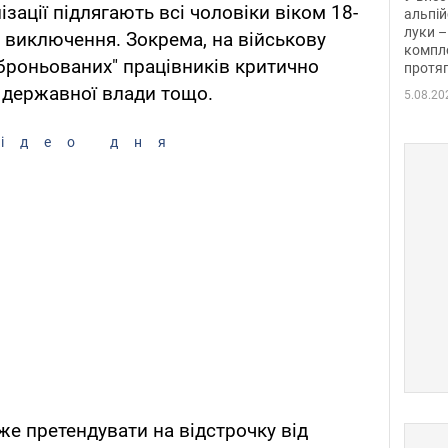
лізації підлягають всі чоловіки віком 18-
альпій
луки –
ні виключення. Зокрема, на військову
компле
броньованих" працівників критично
протяг
 державної влади тощо.
5.08.20
ідео дня
же претендувати на відстрочку від