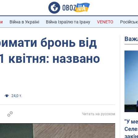
ни
Війна в Україні
Війна Ізраїлю та Ірану
VENETO
Російськ
Важ
имати бронь від
 1 квітня: названо
24,0 т.
Читать на русском
"У ме
Селе
закін