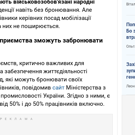
гають військовозобов'язані народні
Віта
денції навіть без бронювання. Але
івники керівних посад мобілізації
Поп
а них не поширюється.
Бо 
втр
ідприємства зможуть забронювати
Ольг
риємств, критично важливих для
Зах
зуп
а забезпечення життєдіяльності
ген
д, які можуть бронювати своїх
Леон
івників, повідомив
сайт
Міністерства з
 промисловості України. Згідно з ними, є
від 50% і до 50% працівників включно.