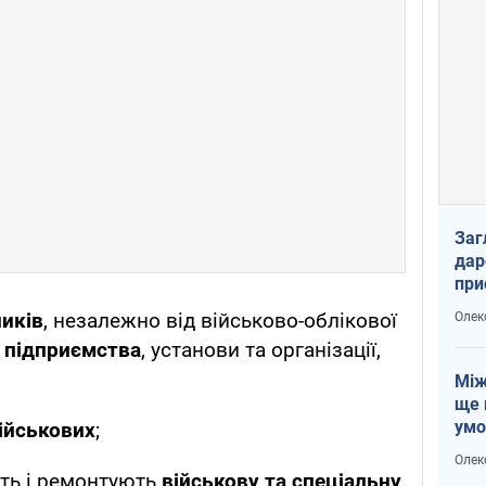
Заг
дар
при
доп
ників
, незалежно від військово-облікової
Олек
 підприємства
, установи та організації,
Між
ще 
умо
ійськових
;
Без
Олек
збр
ють і ремонтують
військову та спеціальну