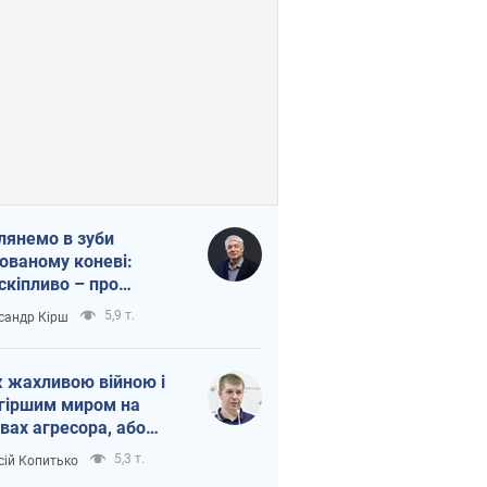
лянемо в зуби
ованому коневі:
скіпливо – про
омогу Україні
5,9 т.
сандр Кірш
 жахливою війною і
гіршим миром на
вах агресора, або
вихідність – теж
5,3 т.
сій Копитько
оя Росії