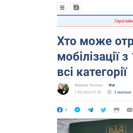
Герої вій
Хто може отр
мобілізації з
всі категорії
Марина Ліснічук
War
1.04.2024 07:30
3 хвилини
5