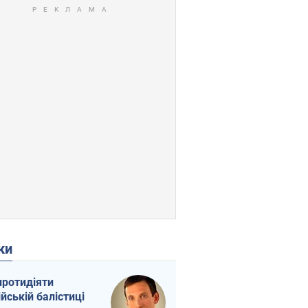
ки
протидіяти
ійській балістиці