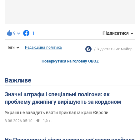
9
1
Підписатися
Теги
Редакційна політика
Їх достатньо: майор...
Повернутися на головну OBOZ
Важливе
Значні штрафи і спеціальні полігони: як
проблему джипінгу вирішують за кордоном
Україні не завадить взяти приклад із країн Європи
1,6 т.
8.08.2026 05:10
На Прикарпатті після аномальної спеки пройшла