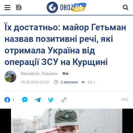
Їх достатньо: майор Гетьман
назвав позитивні речі, які
отримала Україна від
операції ЗСУ на Курщині
Михайло Левакін
War
30.08.2024 22:35
2 хвилини
6,0 т.
1
РУС