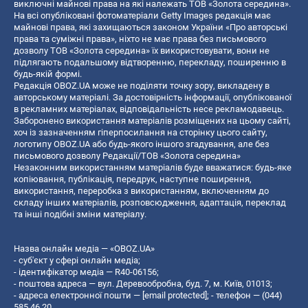
виключні майнові права на які належать ТОВ «Золота середина».
На всі опубліковані фотоматеріали Getty Images редакція має
майнові права, які захищаються законом України «Про авторські
права та суміжні права», ніхто не має права без письмового
дозволу ТОВ «Золота середина» їх використовувати, вони не
підлягають подальшому відтворенню, перекладу, поширенню в
будь-якій формі.
Редакція OBOZ.UA може не поділяти точку зору, викладену в
авторському матеріалі. За достовірність інформації, опублікованої
в рекламних матеріалах, відповідальність несе рекламодавець.
Заборонено використання матеріалів розміщених на цьому сайті,
хоч із зазначенням гіперпосилання на сторінку цього сайту,
логотипу OBOZ.UA або будь-якого іншого згадування, але без
письмового дозволу Редакції/ТОВ «Золота середина»
Незаконним використанням матеріалів буде вважатися: будь-яке
копiювання, публiкацiя, передрук, наступне поширення,
використання, переробка з використанням, включенням до
складу інших матеріалів, розповсюдження, адаптація, переклад
та інші подібні зміни матеріалу.
Назва онлайн медіа — «OBOZ.UA»
- суб'єкт у сфері онлайн медіа;
- ідентифікатор медіа — R40-06156;
- поштова адреса — вул. Деревообробна, буд. 7, м. Київ, 01013;
- адреса електронної пошти —
[email protected]
; - телефон — (044)
585 46 20