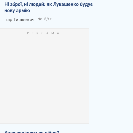
Ні зброї, ні людей: як Лукашенко будує
нову армію
Ігар Тишкевич
8,9 т.
Коли закінчиться війна?