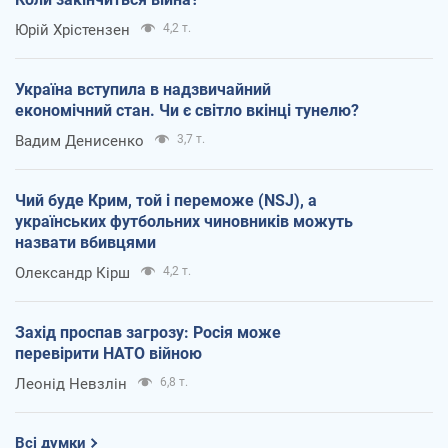
Юрій Хрістензен
4,2 т.
Україна вступила в надзвичайний
економічний стан. Чи є світло вкінці тунелю?
Вадим Денисенко
3,7 т.
Чий буде Крим, той і переможе (NSJ), а
українських футбольних чиновників можуть
назвати вбивцями
Олександр Кірш
4,2 т.
Захід проспав загрозу: Росія може
перевірити НАТО війною
Леонід Невзлін
6,8 т.
Всі думки