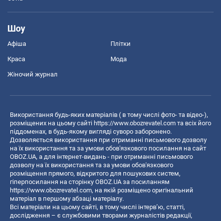
Шоу
Афіша
Плітки
Краса
Мода
Жіночий журнал
Використання будь-яких матеріалів ( в тому числі фото- та відео-),
розміщених на цьому сайті
https://www.obozrevatel.com
та всіх його
піддоменах, в будь-якому вигляді суворо заборонено.
Дозволяється використання при отриманні письмового дозволу
на їх використання та за умови обов'язкового посилання на сайт
OBOZ.UA, а для інтернет-видань - при отриманні письмового
дозволу на їх використання та за умови обов'язкового
розміщення прямого, відкритого для пошукових систем,
гіперпосилання на сторінку OBOZ.UA за посиланням
https://www.obozrevatel.com
, на якій розміщено оригінальний
матеріал в першому абзаці матеріалу.
Всі матеріали на цьому сайті, в тому числі інтерв’ю, статті,
дослідження – є службовими творами журналістів редакції,