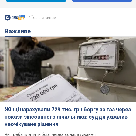
Їхала із сином...
Важливе
Жінці нарахували 729 тис. грн боргу за газ через
покази зіпсованого лічильника: суддя ухвалив
неочікуване рішення
Чи треба платити борг через донарахування