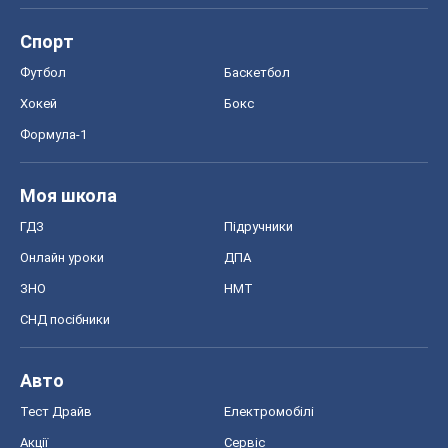
Спорт
Футбол
Баскетбол
Хокей
Бокс
Формула-1
Моя школа
ГДЗ
Підручники
Онлайн уроки
ДПА
ЗНО
НМТ
СНД посібники
Авто
Тест Драйв
Електромобілі
Акції
Сервіс