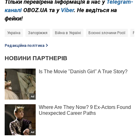
Тільки перевірена інформація в нас у
Telegram-
каналі
OBOZ.UA та у
Viber
. Не ведіться на
фейки!
Україна
Запоріжжя
Війна в Україні
Воєнні злочини Росії
Рос
Редакційна політика