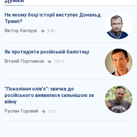
На якому боці історії виступає Дональд
Трамп?
Віктор Каспрук
2,4 т.
Як протидіяти російській балістиці
Віталій Портников
19,1 т.
"Покоління олів'є": звичка до
російського виявилася сильнішою за
війну
Руслан Горовий
1,1 т.