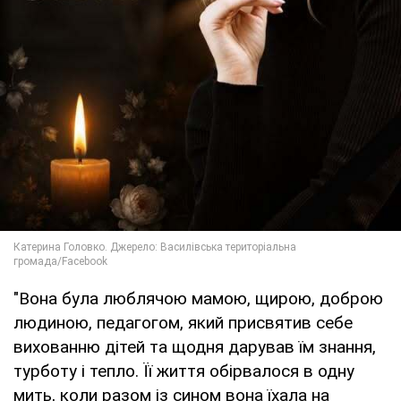
"Вона була люблячою мамою, щирою, доброю
людиною, педагогом, який присвятив себе
вихованню дітей та щодня дарував їм знання,
турботу і тепло. Її життя обірвалося в одну
мить, коли разом із сином вона їхала на