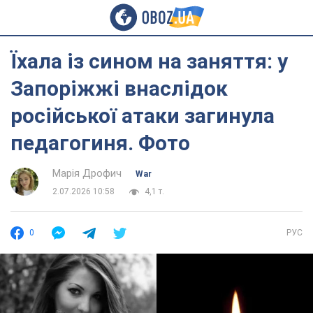
Їхала із сином на заняття: у
Запоріжжі внаслідок
російської атаки загинула
педагогиня. Фото
Марія Дрофич
War
2.07.2026 10:58
4,1 т.
0
РУС