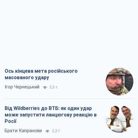
Ось кінцева мета російського
масованого удару
Ігор Чернецький
2,6 т.
Від Wildberries до ВТБ: як один удар
може запустити ланцюгову реакцію в
Росії
Брати Капранови
2,2 т.