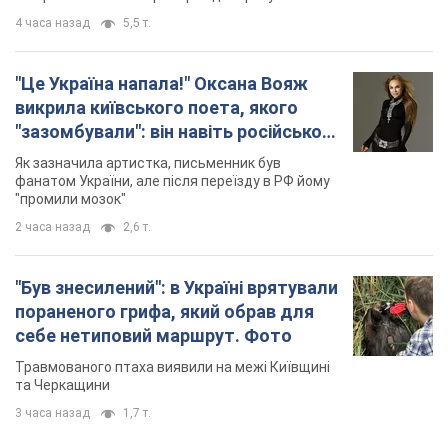
4 часа назад
5,5 т.
"Це Україна напала!" Оксана Вояж
викрила київського поета, якого
"зазомбували": він навіть російської
не знав, а тепер хоче геноциду
Як зазначила артистка, письменник був
українців
фанатом України, але після переїзду в РФ йому
"промили мозок"
2 часа назад
2,6 т.
"Був знесилений": в Україні врятували
пораненого грифа, який обрав для
себе нетиповий маршрут. Фото
Травмованого птаха виявили на межі Київщині
та Черкащини
3 часа назад
1,7 т.