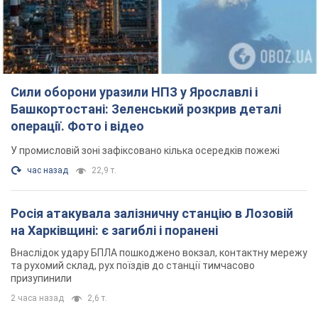
Сили оборони уразили НПЗ у Ярославлі і
Башкортостані: Зеленський розкрив деталі
операції. Фото і відео
У промисловій зоні зафіксовано кілька осередків пожежі
час назад
22,9 т.
Росія атакувала залізничну станцію в Лозовій
на Харківщині: є загиблі і поранені
Внаслідок удару БПЛА пошкоджено вокзал, контактну мережу
та рухомий склад, рух поїздів до станції тимчасово
призупинили
2 часа назад
2,6 т.