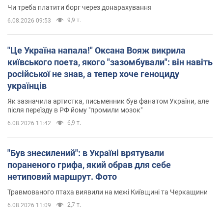
Чи треба платити борг через донарахування
9,9 т.
6.08.2026 09:53
"Це Україна напала!" Оксана Вояж викрила
київського поета, якого "зазомбували": він навіть
російської не знав, а тепер хоче геноциду
українців
Як зазначила артистка, письменник був фанатом України, але
після переїзду в РФ йому "промили мозок"
6,9 т.
6.08.2026 11:42
"Був знесилений": в Україні врятували
пораненого грифа, який обрав для себе
нетиповий маршрут. Фото
Травмованого птаха виявили на межі Київщині та Черкащини
2,7 т.
6.08.2026 11:09