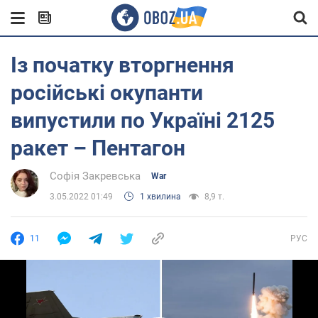
Із початку вторгнення
російські окупанти
випустили по Україні 2125
ракет – Пентагон
Софія Закревська
War
3.05.2022 01:49
1 хвилина
8,9 т.
11
РУС