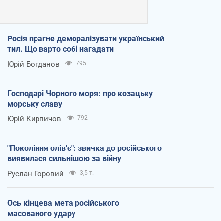
Росія прагне деморалізувати український
тил. Що варто собі нагадати
Юрій Богданов
795
Господарі Чорного моря: про козацьку
морську славу
Юрій Кирпичов
792
"Покоління олів'є": звичка до російського
виявилася сильнішою за війну
Руслан Горовий
3,5 т.
Ось кінцева мета російського
масованого удару