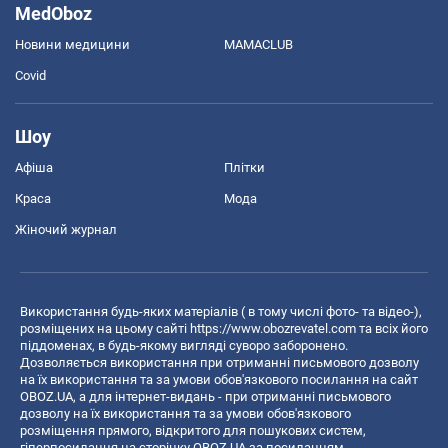
MedOboz
Новини медицини
MAMACLUB
Covid
Шоу
Афіша
Плітки
Краса
Мода
Жіночий журнал
Використання будь-яких матеріалів ( в тому числі фото- та відео-),
розміщених на цьому сайті
https://www.obozrevatel.com
та всіх його
піддоменах, в будь-якому вигляді суворо заборонено.
Дозволяється використання при отриманні письмового дозволу
на їх використання та за умови обов'язкового посилання на сайт
OBOZ.UA, а для інтернет-видань - при отриманні письмового
дозволу на їх використання та за умови обов'язкового
розміщення прямого, відкритого для пошукових систем,
гіперпосилання на сторінку OBOZ.UA за посиланням