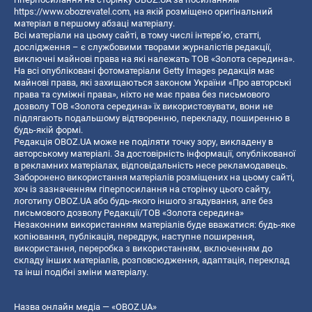
https://www.obozrevatel.com
, на якій розміщено оригінальний
матеріал в першому абзаці матеріалу.
Всі матеріали на цьому сайті, в тому числі інтерв’ю, статті,
дослідження – є службовими творами журналістів редакції,
виключні майнові права на які належать ТОВ «Золота середина».
На всі опубліковані фотоматеріали Getty Images редакція має
майнові права, які захищаються законом України «Про авторські
права та суміжні права», ніхто не має права без письмового
дозволу ТОВ «Золота середина» їх використовувати, вони не
підлягають подальшому відтворенню, перекладу, поширенню в
будь-якій формі.
Редакція OBOZ.UA може не поділяти точку зору, викладену в
авторському матеріалі. За достовірність інформації, опублікованої
в рекламних матеріалах, відповідальність несе рекламодавець.
Заборонено використання матеріалів розміщених на цьому сайті,
хоч із зазначенням гіперпосилання на сторінку цього сайту,
логотипу OBOZ.UA або будь-якого іншого згадування, але без
письмового дозволу Редакції/ТОВ «Золота середина»
Незаконним використанням матеріалів буде вважатися: будь-яке
копiювання, публiкацiя, передрук, наступне поширення,
використання, переробка з використанням, включенням до
складу інших матеріалів, розповсюдження, адаптація, переклад
та інші подібні зміни матеріалу.
Назва онлайн медіа — «OBOZ.UA»