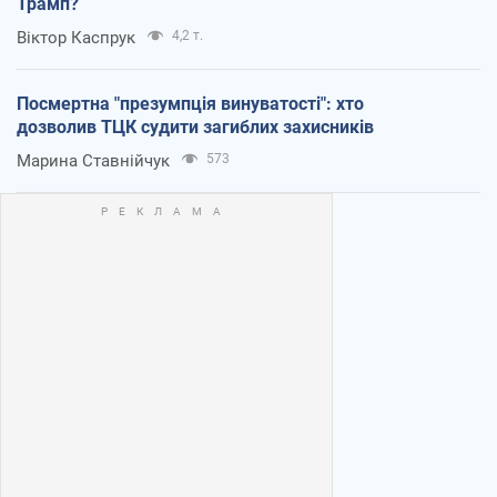
Трамп?
Віктор Каспрук
4,2 т.
Посмертна "презумпція винуватості": хто
дозволив ТЦК судити загиблих захисників
Марина Ставнійчук
573