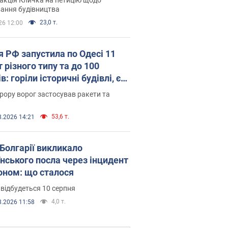
ковського вірянина"
ання будівництва
23,0 т.
26 12:00
я РФ запустила по Одесі 11
 різного типу та до 100
в: горіли історичні будівлі, є
раждалі. Фото та відео
рору ворог застосував ракети та
53,6 т.
8.2026 14:21
Болгарії викликало
їнського посла через інцидент
роном: що сталося
 відбудеться 10 серпня
4,0 т.
8.2026 11:58