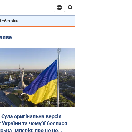
і обстріли
ливе
 була оригінальна версія
 України та чому її боялася
ська імперія: про це не