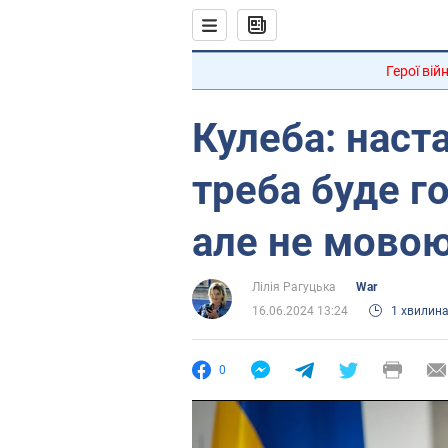
Герої вій
Кулеба: наст
треба буде г
але не мовою
Лілія Рагуцька
War
16.06.2024 13:24
1 хвилин
0