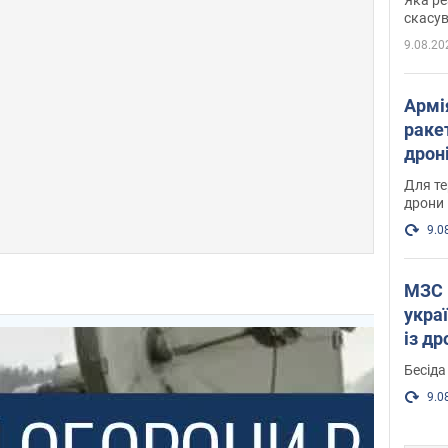
"мос
скасув
9.08.20
Армі
ракет
дроні
пост
Для те
дрони
9.0
МЗС 
укра
із д
Бесіда
9.0