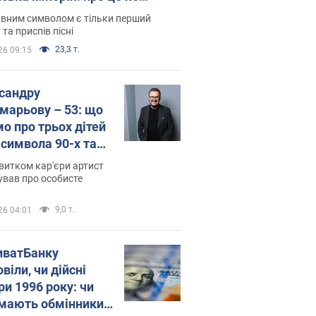
овідають у школі
вним символом є тільки перший
 та приспів пісні
23,3 т.
26 09:15
сандру
марьову – 53: що
мо про трьох дітей
-символа 90-х та
 вигляд вони
витком кар'єри артист
ть
ував про особисте
9,0 т.
26 04:01
иватБанку
віли, чи дійсні
ри 1996 року: чи
мають обмінники