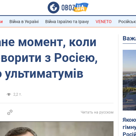
ни
Війна в Україні
Війна Ізраїлю та Ірану
VENETO
Російськ
Важ
ане момент, коли
оворити з Росією,
 ультиматумів
а
2,2 т.
Читать на русском
Якою
гімну
Росій