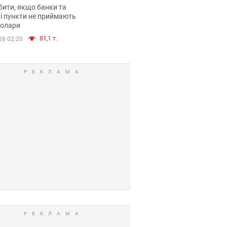
анки такі купюри
ити, якщо банки та
і пункти не приймають
долари
81,1 т.
26 02:20