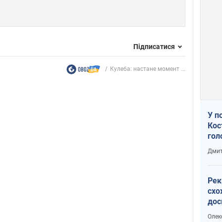
Підписатися
Кулеба: настане момент ...
У п
Кос
гол
пас
Дмит
оку
Рек
схо
дос
виб
Олек