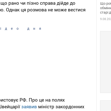
та б
 що рано чи пізно справа дійде до
Що роб
обмінн
єю. Однак ця розмова не може вестися
старі 
9.08.20
ідео дня
ристовує РФ. Про це на полях
Швейцарії
заявив
міністр закордонних