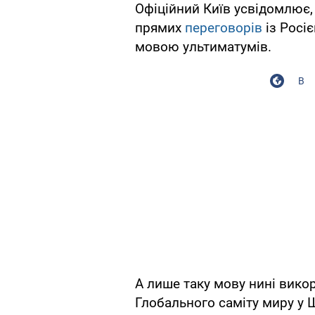
Офіційний Київ усвідомлює,
прямих
переговорів
із Росі
мовою ультиматумів.
В
А лише таку мову нині вико
Глобального саміту миру у 