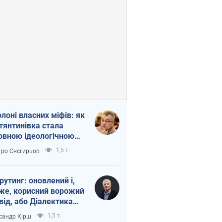
олоні власних міфів: як
тянтинівка стала
овною ідеологічною
ткою для російських
1,5 т.
ро Снєгирьов
пантів
рутинг: оновлений і,
же, корисний ворожий
від, або Діалектика
агливого боягузтва
1,5 т.
сандр Кірш