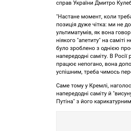
справ України Дмитро Кулеб
"Настане момент, коли треб
позиція дуже чітка: ми не 
ультиматумів, як вона говор
ніякого "апетиту" на саміті 
було зроблено з однією пр
напередодні саміту. В Росії 
працює непогано, вона допо
успішним, треба чимось пер
Саме тому у Кремлі, наголо
напередодні саміту й "висун
Путіна" з його карикатурни