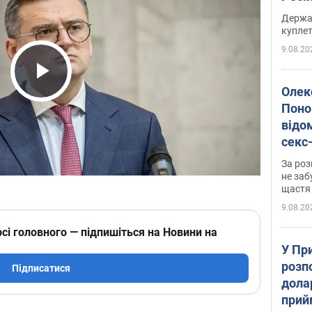
розп
Держа
куплет
9.08.20
Play Video
Олек
Поно
відо
секс
який
За роз
маю
не заб
щастя
9.08.20
сі головного — підпишіться на Новини на
У Пр
розпо
Підписатися
дола
прий