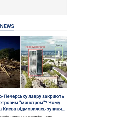
P NEWS
о-Печерську лавру закриють
етровим "монстром"? Чому
а Києва відмовилась зупиняти
вництво хмарочоса
акція Кличка на петицію щодо