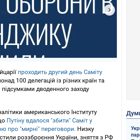
йцарії
проходить другий день Саміту
понад 100 делегацій із різних країн та
а підсумками дводенного заходу
алітики американського Інституту
Дум
 що
Путіну вдалося "збити" Саміт у
Укр
ю про "мирні" переговори.
Низку
пар
стили роззброєння України, зняття з РФ