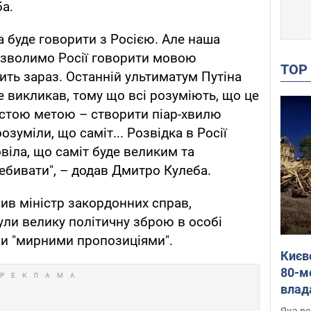
а.
а буде говорити з Росією. Але наша
дозволимо Росії говорити мовою
TO
ить зараз. Останній ультиматум Путіна
не викликав, тому що всі розуміють, що це
остою метою – створити піар-хвилю
розуміли, що саміт... Розвідка в Росії
віла, що саміт буде великим та
ебивати", – додав Дмитро Кулеба.
сив міністр закордонних справ,
ули велику політичну зброю в особі
ми "мирними пропозиціями".
Києв
80-м
влад
буді
Яка ре