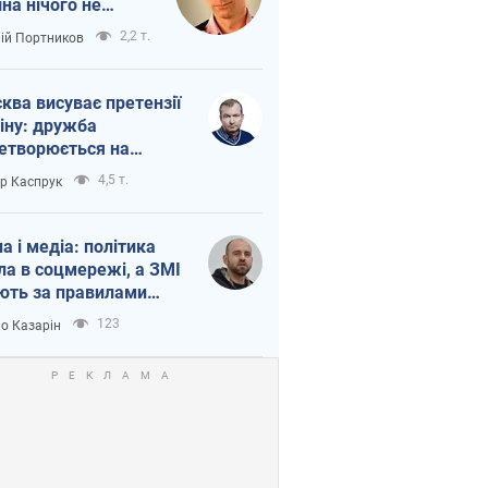
іна нічого не
шло з Україною
2,2 т.
лій Портников
ква висуває претензії
іну: дружба
етворюється на
ежність Росії від
4,5 т.
ор Каспрук
таю
на і медіа: політика
ла в соцмережі, а ЗМІ
ють за правилами
б
123
о Казарін