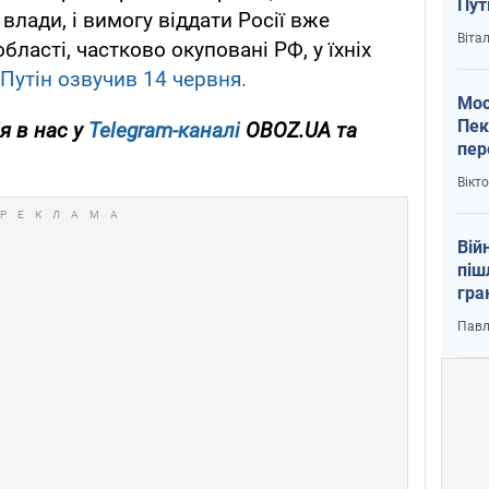
Пут
ї влади, і вимогу віддати Росії вже
вий
Віта
бласті, частково окуповані РФ, у їхніх
Путін озвучив 14 червня.
Мос
Пек
я в нас у
Telegram-каналі
OBOZ.UA та
пер
зал
Вікт
Ки
Вій
піш
гра
юту
Павл