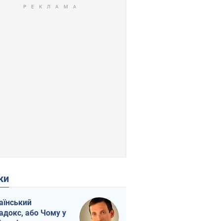
ки
аїнський
адокс, або Чому у