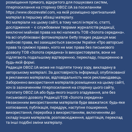
розміщення прямого, відкритого для пошукових систем,
гіперпосилання на сторінку OBOZ.UA за посиланням
https://www.obozrevatel.com
, на якій розміщено оригінальний
матеріал в першому абзаці матеріалу.
Всі матеріали на цьому сайті, в тому числі інтерв’ю, статті,
дослідження – є службовими творами журналістів редакції,
виключні майнові права на які належать ТОВ «Золота середина».
На всі опубліковані фотоматеріали Getty Images редакція має
майнові права, які захищаються законом України «Про авторські
права та суміжні права», ніхто не має права без письмового
дозволу ТОВ «Золота середина» їх використовувати, вони не
підлягають подальшому відтворенню, перекладу, поширенню в
будь-якій формі.
Редакція OBOZ.UA може не поділяти точку зору, викладену в
авторському матеріалі. За достовірність інформації, опублікованої
в рекламних матеріалах, відповідальність несе рекламодавець.
Заборонено використання матеріалів розміщених на цьому сайті,
хоч із зазначенням гіперпосилання на сторінку цього сайту,
логотипу OBOZ.UA або будь-якого іншого згадування, але без
письмового дозволу Редакції/ТОВ «Золота середина»
Незаконним використанням матеріалів буде вважатися: будь-яке
копiювання, публiкацiя, передрук, наступне поширення,
використання, переробка з використанням, включенням до
складу інших матеріалів, розповсюдження, адаптація, переклад
та інші подібні зміни матеріалу.