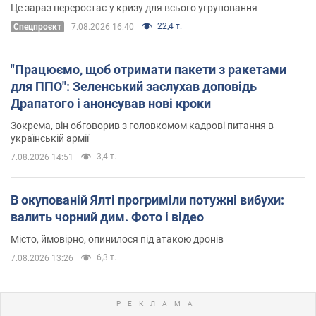
Це зараз переростає у кризу для всього угруповання
22,4 т.
Cпецпроєкт
7.08.2026 16:40
"Працюємо, щоб отримати пакети з ракетами
для ППО": Зеленський заслухав доповідь
Драпатого і анонсував нові кроки
Зокрема, він обговорив з головкомом кадрові питання в
українській армії
3,4 т.
7.08.2026 14:51
В окупованій Ялті прогриміли потужні вибухи:
валить чорний дим. Фото і відео
Місто, ймовірно, опинилося під атакою дронів
6,3 т.
7.08.2026 13:26