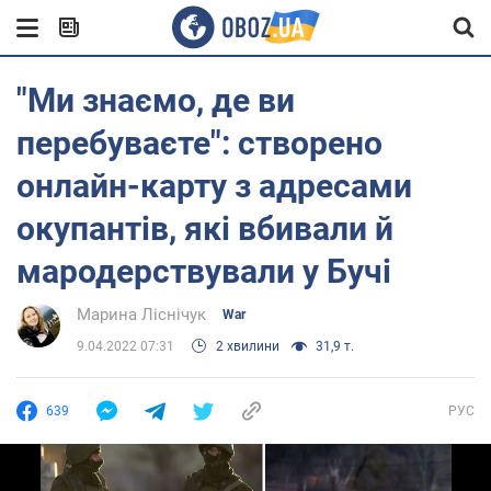
"Ми знаємо, де ви
перебуваєте": створено
онлайн-карту з адресами
окупантів, які вбивали й
мародерствували у Бучі
Марина Ліснічук
War
9.04.2022 07:31
2 хвилини
31,9 т.
639
РУС