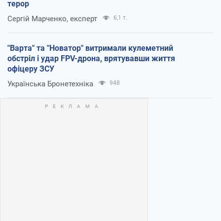
терор
Сергій Марченко, експерт
6,1 т.
"Варта" та "Новатор" витримали кулеметний
обстріл і удар FPV-дрона, врятувавши життя
офіцеру ЗСУ
Українська Бронетехніка
948