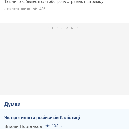
Так чи так, бізнес після обстрілів отримає підтримку
486
6.08.2026 00:08
Думки
Як протидіяти російській балістиці
Віталій Портников
13,8 т.