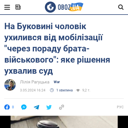
На Буковині чоловік
ухилився від мобілізації
"через пораду брата-
військового": яке рішення
ухвалив суд
Лілія Рагуцька
War
3.05.2024 16:24
1 хвилина
9,2 т.
0
РУС