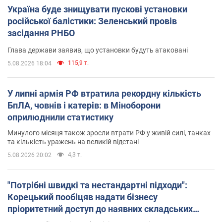
Україна буде знищувати пускові установки
російської балістики: Зеленський провів
засідання РНБО
Глава держави заявив, що установки будуть атаковані
115,9 т.
5.08.2026 18:04
У липні армія РФ втратила рекордну кількість
БпЛА, човнів і катерів: в Міноборони
оприлюднили статистику
Минулого місяця також зросли втрати РФ у живій силі, танках
та кількість уражень на великій відстані
4,3 т.
5.08.2026 20:02
"Потрібні швидкі та нестандартні підходи":
Корецький пообіцяв надати бізнесу
пріоритетний доступ до наявних складських
приміщень