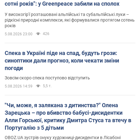
сотні років": у Greenpeace забили на сполох
У високогір'ї розташовані альпійські та субальпійські луки –
рідкісні природні комплекси, які формувалися протягом сотень
років
426
5.08.2026 23:00
Спека в Україні піде на спад, будуть грози:
синоптики дали прогноз, коли чекати зміни
погоди
Зовсім скоро спека поступово відступить
5,5 т.
5.08.2026 14:59
"Чи, може, я залякана з дитинства?" Олена
Зарецька – про вбивство бабусі-дисидентки
Алли Горської, критику Дмитра Стуса та втечу в
Португалію з 5 дітьми
OBOZ.UA зустрів онуку художниці-дисидентки в Лісабоні