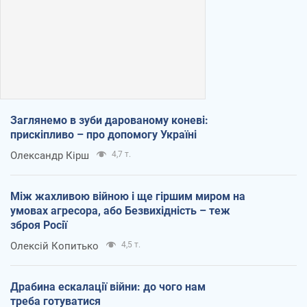
Заглянемо в зуби дарованому коневі:
прискіпливо – про допомогу Україні
Олександр Кірш
4,7 т.
Між жахливою війною і ще гіршим миром на
умовах агресора, або Безвихідність – теж
зброя Росії
Олексій Копитько
4,5 т.
Драбина ескалації війни: до чого нам
треба готуватися