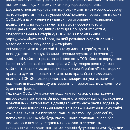
піддоменах, в будь-якому вигляді суворо заборонено.
Дозволяється використання при отриманні письмового дозволу
на їх використання та за умови обов'язкового посилання на сайт
OBOZ.UA, а для інтернет-видань - при отриманні письмового
дозволу на їх використання та за умови обов'язкового
розміщення прямого, відкритого для пошукових систем,
гіперпосилання на сторінку OBOZ.UA за посиланням
https://www.obozrevatel.com
, на якій розміщено оригінальний
матеріал в першому абзаці матеріалу.
Всі матеріали на цьому сайті, в тому числі інтерв’ю, статті,
дослідження – є службовими творами журналістів редакції,
виключні майнові права на які належать ТОВ «Золота середина».
На всі опубліковані фотоматеріали Getty Images редакція має
майнові права, які захищаються законом України «Про авторські
права та суміжні права», ніхто не має права без письмового
дозволу ТОВ «Золота середина» їх використовувати, вони не
підлягають подальшому відтворенню, перекладу, поширенню в
будь-якій формі.
Редакція OBOZ.UA може не поділяти точку зору, викладену в
авторському матеріалі. За достовірність інформації, опублікованої
в рекламних матеріалах, відповідальність несе рекламодавець.
Заборонено використання матеріалів розміщених на цьому сайті,
хоч із зазначенням гіперпосилання на сторінку цього сайту,
логотипу OBOZ.UA або будь-якого іншого згадування, але без
письмового дозволу Редакції/ТОВ «Золота середина»
Незаконним використанням матеріалів буде вважатися: будь-яке