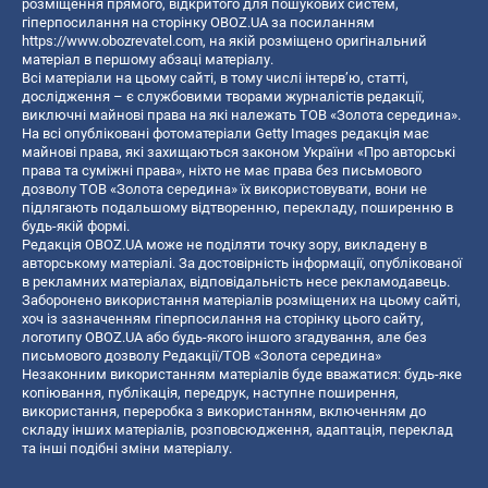
розміщення прямого, відкритого для пошукових систем,
гіперпосилання на сторінку OBOZ.UA за посиланням
https://www.obozrevatel.com
, на якій розміщено оригінальний
матеріал в першому абзаці матеріалу.
Всі матеріали на цьому сайті, в тому числі інтерв’ю, статті,
дослідження – є службовими творами журналістів редакції,
виключні майнові права на які належать ТОВ «Золота середина».
На всі опубліковані фотоматеріали Getty Images редакція має
майнові права, які захищаються законом України «Про авторські
права та суміжні права», ніхто не має права без письмового
дозволу ТОВ «Золота середина» їх використовувати, вони не
підлягають подальшому відтворенню, перекладу, поширенню в
будь-якій формі.
Редакція OBOZ.UA може не поділяти точку зору, викладену в
авторському матеріалі. За достовірність інформації, опублікованої
в рекламних матеріалах, відповідальність несе рекламодавець.
Заборонено використання матеріалів розміщених на цьому сайті,
хоч із зазначенням гіперпосилання на сторінку цього сайту,
логотипу OBOZ.UA або будь-якого іншого згадування, але без
письмового дозволу Редакції/ТОВ «Золота середина»
Незаконним використанням матеріалів буде вважатися: будь-яке
копiювання, публiкацiя, передрук, наступне поширення,
використання, переробка з використанням, включенням до
складу інших матеріалів, розповсюдження, адаптація, переклад
та інші подібні зміни матеріалу.