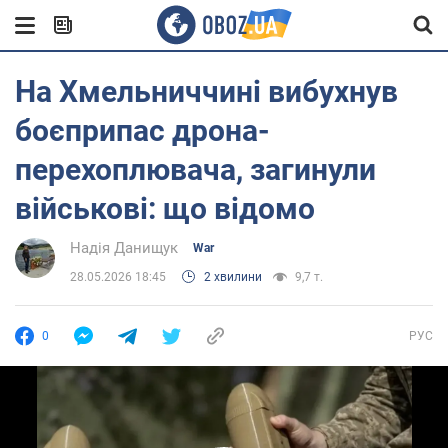
На Хмельниччині вибухнув
боєприпас дрона-
перехоплювача, загинули
військові: що відомо
Надія Данищук
War
28.05.2026 18:45
2 хвилини
9,7 т.
0
РУС