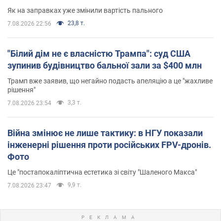
Як на заправках уже змінили вартість пального
23,8 т.
7.08.2026 22:56
"Білий дім не є власністю Трампа": суд США
зупинив будівництво бальної зали за $400 млн
Трамп вже заявив, що негайно подасть апеляцію а це "жахливе
рішення"
3,3 т.
7.08.2026 23:54
Війна змінює не лише тактику: в НГУ показали
інженерні рішення проти російських FPV-дронів.
Фото
Це "постапокаліптична естетика зі світу "Шаленого Макса"
9,9 т.
7.08.2026 23:47