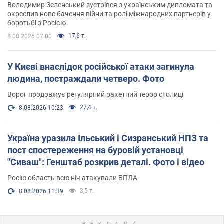
Володимир Зеленський зустрівся з українським дипломата та
окреслив нове бачення війни та ролі міжнародних партнерів у
боротьбі з Росією
17,6 т.
8.08.2026 07:00
У Києві внаслідок російської атаки загинула
людина, постраждали четверо. Фото
Ворог продовжує регулярний ракетний терор столиці
27,4 т.
8.08.2026 10:23
Україна уразила Ільський і Сизранський НПЗ та
пост спостереження на буровій установці
"Сиваш": Генштаб розкрив деталі. Фото і відео
Росію область всю ніч атакували БПЛА
3,5 т.
8.08.2026 11:39