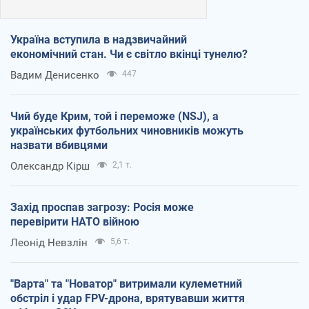
Україна вступила в надзвичайний
економічний стан. Чи є світло вкінці тунелю?
Вадим Денисенко
447
Чий буде Крим, той і переможе (NSJ), а
українських футбольних чиновників можуть
назвати вбивцями
Олександр Кірш
2,1 т.
Захід проспав загрозу: Росія може
перевірити НАТО війною
Леонід Невзлін
5,6 т.
"Варта" та "Новатор" витримали кулеметний
обстріл і удар FPV-дрона, врятувавши життя