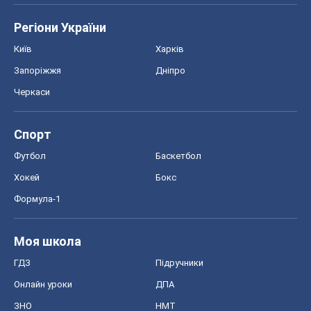
Регіони України
Київ
Харків
Запоріжжя
Дніпро
Черкаси
Спорт
Футбол
Баскетбол
Хокей
Бокс
Формула-1
Моя школа
ГДЗ
Підручники
Онлайн уроки
ДПА
ЗНО
НМТ