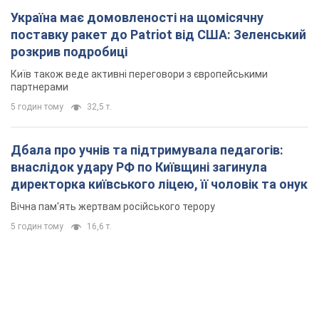
Україна має домовленості на щомісячну
поставку ракет до Patriot від США: Зеленський
розкрив подробиці
Київ також веде активні переговори з європейськими
партнерами
5 годин тому
32,5 т.
Дбала про учнів та підтримувала педагогів:
внаслідок удару РФ по Київщині загинула
директорка київського ліцею, її чоловік та онук
Вічна пам'ять жертвам російського терору
5 годин тому
16,6 т.