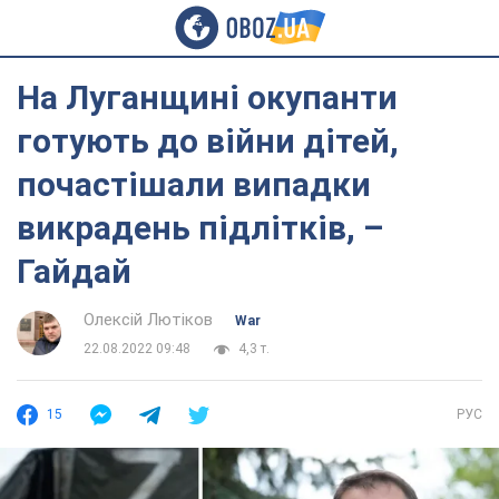
На Луганщині окупанти
готують до війни дітей,
почастішали випадки
викрадень підлітків, –
Гайдай
Олексій Лютіков
War
22.08.2022 09:48
4,3 т.
15
РУС