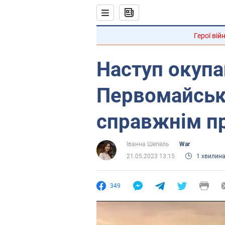
Герої вій
Наступ окупа
Первомайськ
справжнім пр
Іванна Шепель
War
21.05.2023 13:15
1 хвилин
349