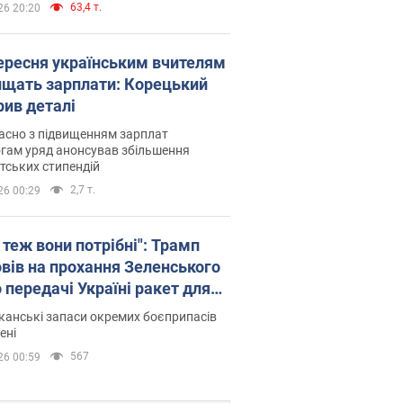
63,4 т.
26 20:20
вересня українським вчителям
ищать зарплати: Корецький
рив деталі
асно з підвищенням зарплат
гам уряд анонсував збільшення
тських стипендій
2,7 т.
26 00:29
 теж вони потрібні": Трамп
овів на прохання Зеленського
 передачі Україні ракет для
ot
анські запаси окремих боєприпасів
ені
567
26 00:59