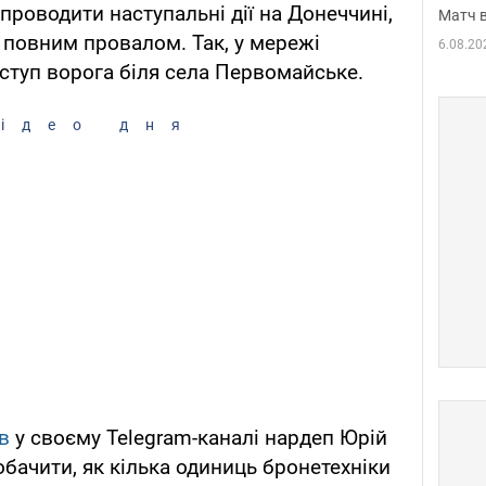
проводити наступальні дії на Донеччині,
Матч в
я повним провалом. Так, у мережі
6.08.20
аступ ворога біля села Первомайське.
ідео дня
в
у своєму Telegram-каналі нардеп Юрій
бачити, як кілька одиниць бронетехніки