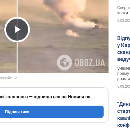
"агр
Спершу
уваги
6.08.20
Play Video
Відп
у Ка
скан
веду
захе
Знаме
пряму 
розста
6.08.20
сі головного — підпишіться на Новини на
"Дин
стар
Підписатися
квалі
конф