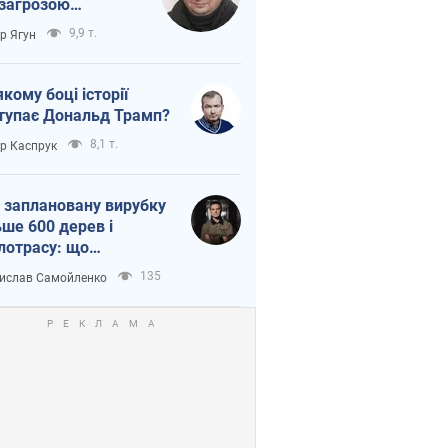
 загрозою
тична логістика
9,9 т.
ор Ягун
якому боці історії
тупає Дональд Трамп?
8,1 т.
ор Каспрук
 заплановану вирубку
ьше 600 дерев і
лотрасу: що
бувається на Теремках
135
ислав Самойленко
иєві