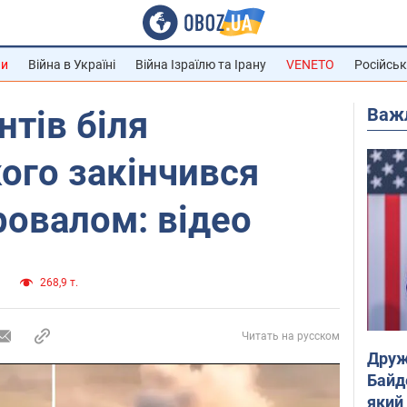
ни
Війна в Україні
Війна Ізраїлю та Ірану
VENETO
Російськ
Важ
нтів біля
ого закінчився
овалом: відео
а
268,9 т.
Читать на русском
Друж
Байд
який