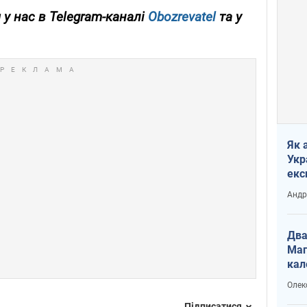
у нас в Telegram-каналі
Obozrevatel
та у
Як 
Укр
екс
наф
Андр
Два
Маг
кал
Олек
Підписатися