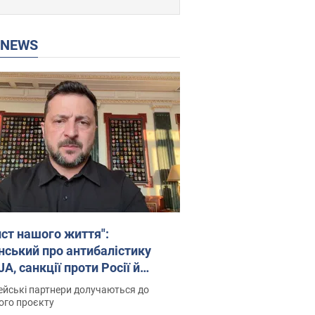
P NEWS
ист нашого життя":
нський про антибалістику
A, санкції проти Росії й
имку аграріїв. Відео
йські партнери долучаються до
ого проєкту