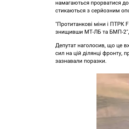
намагаються прорватися до 
стикаються з серйозним опо
"Протитанкові міни і ПТРК F
знищивши МТ-ЛБ та БМП-2",
Депутат наголосив, що це в
сил на цій ділянці фронту, п
зазнавали поразки.