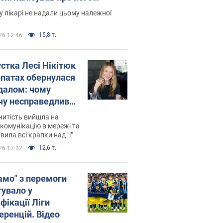
есивний" рак
 лікарі не надали цьому належної
15,8 т.
26 12:46
устка Лесі Нікітюк
рпатах обернулася
далом: чому
чу несправедливо
йтили
нитість вийшла на
комунікацію в мережі та
вила всі крапки над "і"
12,6 т.
26 17:32
амо" з перемоги
тувало у
фікації Ліги
еренцій. Відео