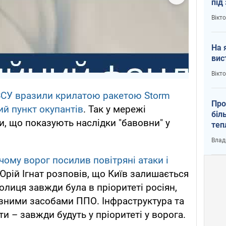
під
кри
Вікт
На 
вис
Вікт
ЗСУ вразили крилатою ракетою Storm
Про
й пункт окупантів
. Так у мережі
біл
и, що показують наслідки "бавовни" у
теп
від
Влад
у К
чому ворог посилив повітряні атаки і
, Юрій Ігнат розповів, що Київ залишається
толиця завжди була в пріоритеті росіян,
озними засобами ППО. Інфраструктура та
ти – завжди будуть у пріоритеті у ворога.