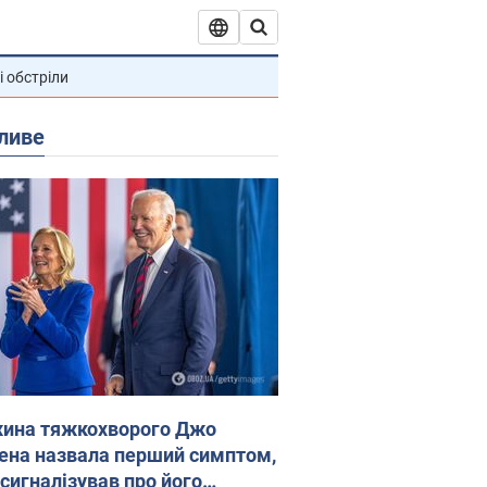
і обстріли
ливе
ина тяжкохворого Джо
ена назвала перший симптом,
 сигналізував про його