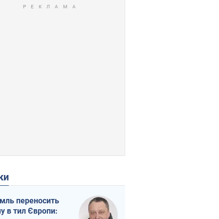
ки
мль переносить
ну в тил Європи: