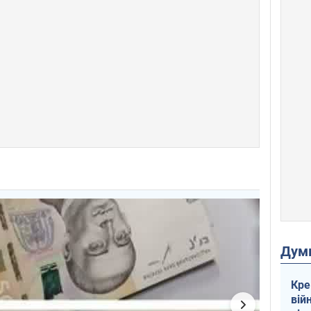
Дум
Кре
вій