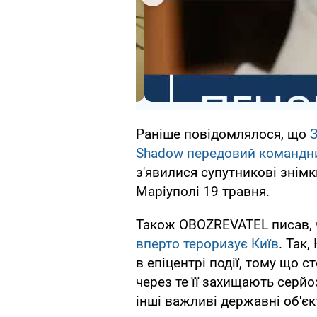
Раніше повідомлялося, що
Shadow передовий командни
з'явилися супутникові знімк
Маріуполі 19 травня.
Також OBOZREVATEL писав,
вперто тероризує Київ
. Так
в епіцентрі події, тому що с
через те її захищають серй
інші важливі державні об'єк