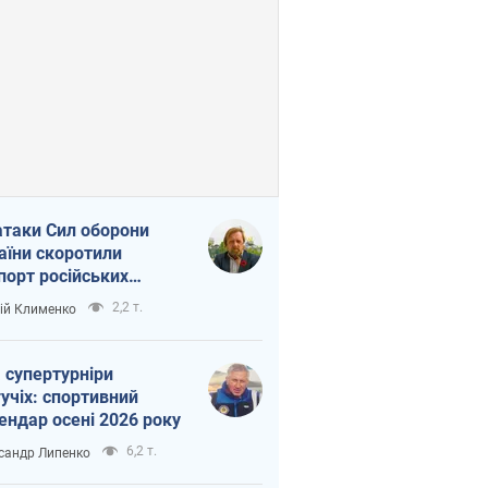
атаки Сил оборони
аїни скоротили
порт російських
топродуктів
2,2 т.
ій Клименко
 супертурніри
учіх: спортивний
ендар осені 2026 року
6,2 т.
сандр Липенко