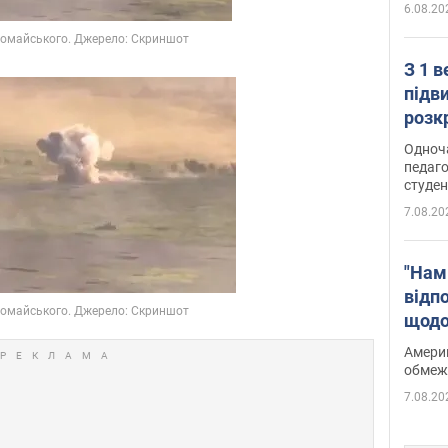
6.08.20
З 1 
підв
розк
Одноч
педаго
студен
7.08.20
"Нам
відп
щодо
Patri
Америк
обмеж
7.08.20