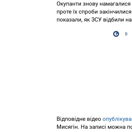
Окупанти знову намагалися 
проте їх спроби закінчилис
показали, як ЗСУ відбили н
В
Відповідне відео
опублікува
Мисягін. На записі можна по