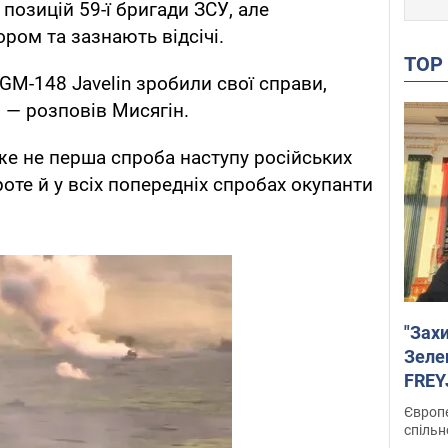
позицій 59-ї бригади ЗСУ, але
ром та зазнають відсічі.
TO
GM-148 Javelin зробили свої справи,
 — розповів Мисягін.
же не перша спроба наступу російських
роте й у всіх попередніх спробах окупанти
"Зах
Зеле
FREYJ
підтр
Європе
спільн