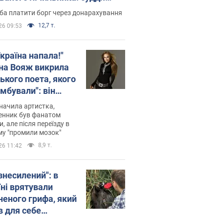
лив неочікуване рішення
ба платити борг через донарахування
12,7 т.
26 09:53
країна напала!"
на Вояж викрила
ького поета, якого
мбували": він
ь російської не
начила артистка,
 а тепер хоче
енник був фанатом
и, але після переїзду в
циду українців
му "промили мозок"
8,9 т.
26 11:42
знесилений": в
їні врятували
неного грифа, який
в для себе