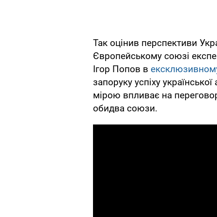
Так оцінив перспективи Укр
Європейському союзі експер
Ігор Попов в
ексклюзивному
запоруку успіху української
мірою впливає на переговор
обидва союзи.