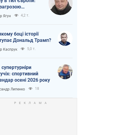
ну в тил Європи:
 загрозою
тична логістика
4,2 т.
ор Ягун
якому боці історії
тупає Дональд Трамп?
5,0 т.
ор Каспрук
 супертурніри
учіх: спортивний
ендар осені 2026 року
18
сандр Липенко