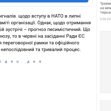
нети
Травм
Фото
на меж
Черка
сигналів щодо вступу в НАТО в липні
6.08.20
міті організації. Однак, щодо отримання
ій зустрічі – прогноз песимістичний. Що
юзу, то в червні на засіданні Ради ЄС
я переговорної рамки та офіційного
е непослідовний та тривалий процес.
ідео дня