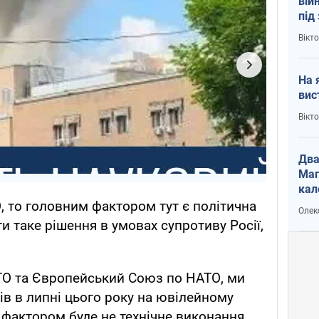
вій
під
кри
Вікт
На 
вис
Вікт
Два
Маг
кал
, то головним фактором тут є політична
Олек
и таке рішення в умовах супротиву Росії,
ТО та Європейський Союз по НАТО, ми
ів в липні цього року на ювілейному
м фактором буде не технічне виконання