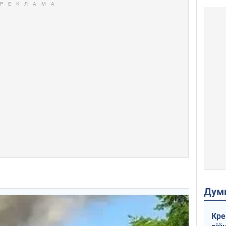
Дум
Кре