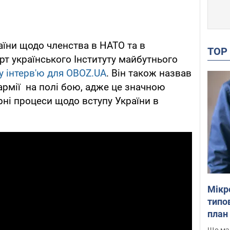
аїни щодо членства в НАТО та в
TO
т українського Інституту майбутнього
 інтерв'ю для OBOZ.UA
. Він також назвав
 армії на полі бою, адже це значною
ні процеси щодо вступу України в
Мікр
типов
план 
Що маю