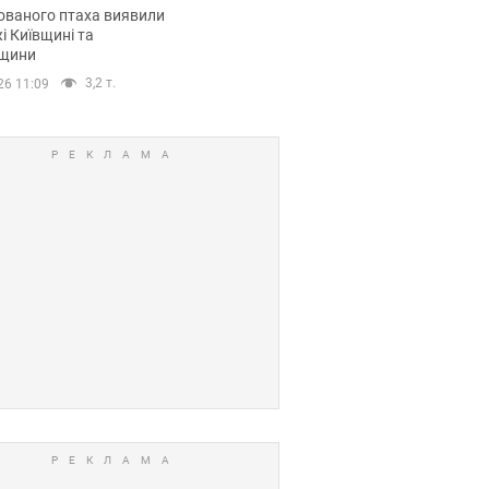
повий маршрут.
ованого птаха виявили
і Київщині та
щини
3,2 т.
26 11:09