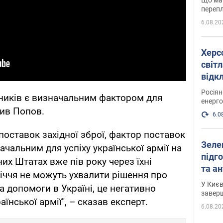
перепл
6.08.20
Херс
світл
відк
енер
Росія
зників є визначальним фактором для
енерго
чив Попов.
6.0
поставок західної зброї, фактор поставок
Зеле
ачальним для успіху української армії на
підго
них Штатах вже пів року через їхні
та антибалістичної програми
іччя не можуть ухвалити рішення про
FREY
У Києв
а допомоги в Україні, це негативно
завер
їнської армії", – сказав експерт.
6.08.20