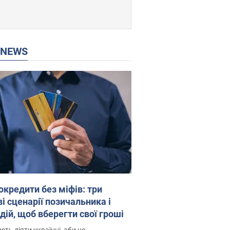
P NEWS
окредити без міфів: три
і сценарії позичальника і
дій, щоб вберегти свої гроші
ть діяти українці, аби не