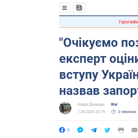
Герої вій
"Очікуємо по
експерт оцін
вступу Україн
назвав запор
Надія Данищук
War
1.04.2024 20:19
2 хвилини
0