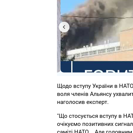
Щодо вступу України в НАТО
воля членів Альянсу ухвалит
наголосив експерт.
"Що стосується вступу в НА
очікуємо позитивних сигнал
саміті НАТО... Але головни