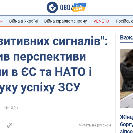
ни
Війна в Україні
Війна Ізраїлю та Ірану
VENETO
Російськ
Важ
зитивних сигналів":
ив перспективи
и в ЄС та НАТО і
уку успіху ЗСУ
3,9 т.
Жінці
боргу
Читать на русском
зіпс