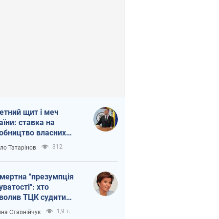
етний щит і меч
аїни: ставка на
обництво власних
ет
312
ло Татарінов
мертна "презумпція
уватості": хто
волив ТЦК судити
иблих захисників
1,9 т.
на Ставнійчук