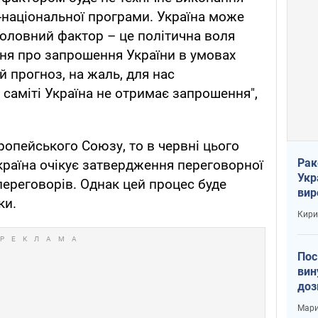
-національної програми. Україна може
головний фактор – це політична воля
ня про запрошення України в умовах
й прогноз, на жаль, для нас
 саміті Україна не отримає запрошення",
ропейського Союзу, то в червні цього
Рак
Україна очікує затвердження переговорної
Укр
переговорів. Однак цей процес буде
вир
ки.
рак
Кири
Пос
вин
доз
заг
Мари