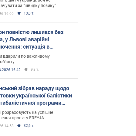
ачувати за "швидку позику"
13,0 т.
26 16:00
он повністю лишився без
а, у Львові аварійні
лючення: ситуація в
госистемі 6 серпня
ни вдарили по важливому
об'єкту
9,8 т.
8.2026 16:42
нський зібрав нараду щодо
товки української балістики
JA: які рішення готуються
і розраховують на успішне
шення проєкту FREYJA
32,6 т.
26 14:58