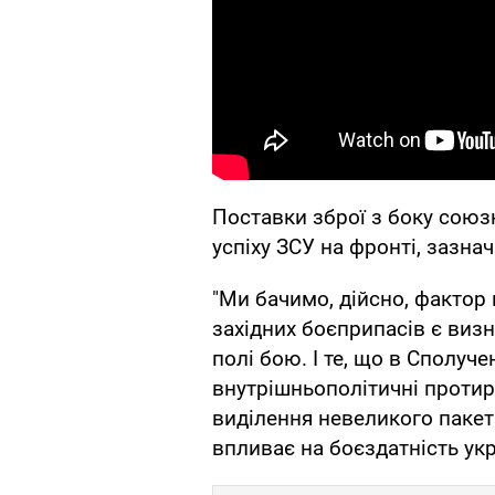
Поставки зброї з боку сою
успіху ЗСУ на фронті, зазна
"Ми бачимо, дійсно, фактор 
західних боєприпасів є визн
полі бою. І те, що в Сполуче
внутрішньополітичні протир
виділення невеликого пакет
впливає на боєздатність укра