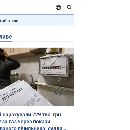
і обстріли
ливе
 нарахували 729 тис. грн
 за газ через покази
ованого лічильника: суддя