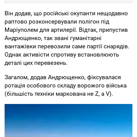
Він додав, що російські окупанти нещодавно
раптово розконсервували полігон під
Маріуполем для артилерії. Відтак, припустив
Андрющенко, так звані гуманітарні
вантажівки перевозили саме партії снарядів.
Однак активісти спротиву встановлюють
деталі цих перевезень.
Загалом, додав Андрющенко, фіксувалася
ротація особового складу ворожого війська
(більшість техніки маркована не Z, а V).