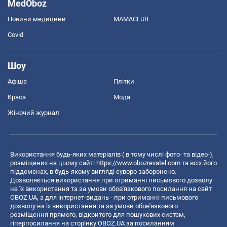
MedOboz
Новини медицини
MAMACLUB
Covid
Шоу
Афіша
Плітки
Краса
Мода
Жіночий журнал
Використання будь-яких матеріалів ( в тому числі фото- та відео-),
розміщених на цьому сайті
https://www.obozrevatel.com
та всіх його
піддоменах, в будь-якому вигляді суворо заборонено.
Дозволяється використання при отриманні письмового дозволу
на їх використання та за умови обов'язкового посилання на сайт
OBOZ.UA, а для інтернет-видань - при отриманні письмового
дозволу на їх використання та за умови обов'язкового
розміщення прямого, відкритого для пошукових систем,
гіперпосилання на сторінку OBOZ.UA за посиланням