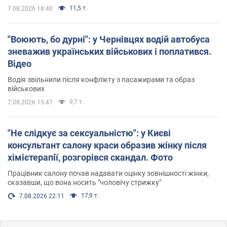
11,5 т.
7.08.2026 18:40
"Воюють, бо дурні": у Чернівцях водій автобуса
зневажив українських військових і поплатився.
Відео
Водія звільнили після конфлікту з пасажирами та образ
військових
9,7 т.
7.08.2026 15:47
"Не слідкує за сексуальністю": у Києві
консультант салону краси образив жінку після
хімієтерапії, розгорівся скандал. Фото
Працівник салону почав надавати оцінку зовнішності жінки,
сказавши, що вона носить "чоловічу стрижку"
17,9 т.
7.08.2026 22:11