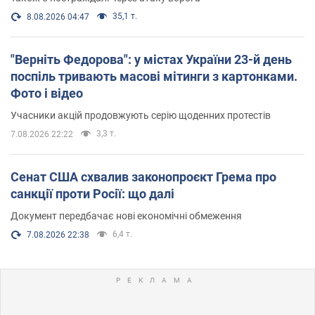
35,1 т.
8.08.2026 04:47
"Верніть Федорова": у містах України 23-й день
поспіль тривають масові мітинги з картонками.
Фото і відео
Учасники акцій продовжують серію щоденних протестів
3,3 т.
7.08.2026 22:22
Сенат США схвалив законопроєкт Грема про
санкції проти Росії: що далі
Документ передбачає нові економічні обмеження
6,4 т.
7.08.2026 22:38