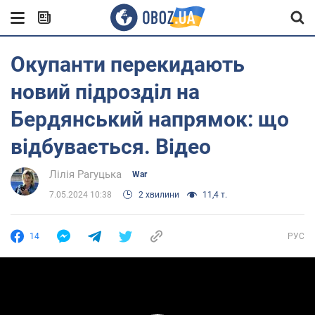
Окупанти перекидають
новий підрозділ на
Бердянський напрямок: що
відбувається. Відео
Лілія Рагуцька
War
7.05.2024 10:38
2 хвилини
11,4 т.
14
РУС