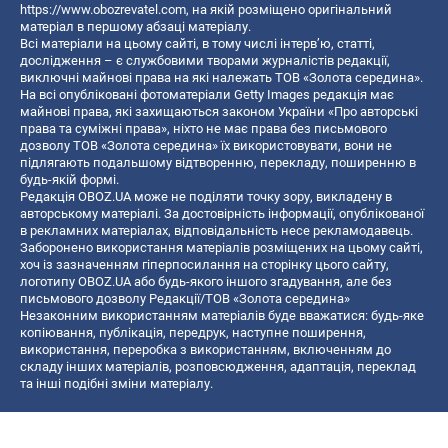
https://www.obozrevatel.com
, на якій розміщено оригінальний
матеріал в першому абзаці матеріалу.
Всі матеріали на цьому сайті, в тому числі інтерв’ю, статті,
дослідження – є службовими творами журналістів редакції,
виключні майнові права на які належать ТОВ «Золота середина».
На всі опубліковані фотоматеріали Getty Images редакція має
майнові права, які захищаються законом України «Про авторські
права та суміжні права», ніхто не має права без письмового
дозволу ТОВ «Золота середина» їх використовувати, вони не
підлягають подальшому відтворенню, перекладу, поширенню в
будь-якій формі.
Редакція OBOZ.UA може не поділяти точку зору, викладену в
авторському матеріалі. За достовірність інформації, опублікованої
в рекламних матеріалах, відповідальність несе рекламодавець.
Заборонено використання матеріалів розміщених на цьому сайті,
хоч із зазначенням гіперпосилання на сторінку цього сайту,
логотипу OBOZ.UA або будь-якого іншого згадування, але без
письмового дозволу Редакції/ТОВ «Золота середина»
Незаконним використанням матеріалів буде вважатися: будь-яке
копiювання, публiкацiя, передрук, наступне поширення,
використання, переробка з використанням, включенням до
складу інших матеріалів, розповсюдження, адаптація, переклад
та інші подібні зміни матеріалу.
Назва онлайн медіа — «OBOZ.UA»