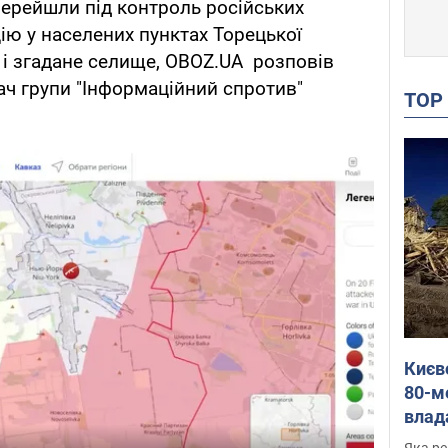
ерейшли під контроль російських
ію у населених пунктах Торецької
ь і згадане селище, OBOZ.UA розповів
ач групи "Інформаційний спротив"
TO
Києв
80-м
влад
буді
Яка ре