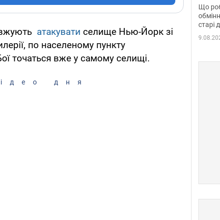
та б
Що роб
обмінн
старі 
овжують
атакувати
селище Нью-Йорк зі
9.08.20
илерії, по населеному пункту
ої точаться вже у самому селищі.
ідео дня