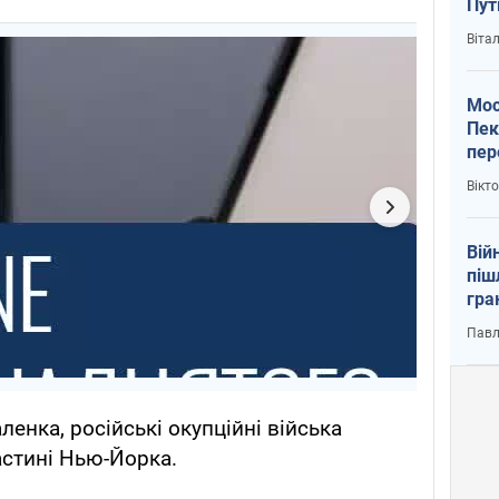
Пут
вий
Віта
Мос
Пек
пер
зал
Вікт
Ки
Вій
піш
гра
юту
Павл
ленка, російські окупційні війська
астині Нью-Йорка.