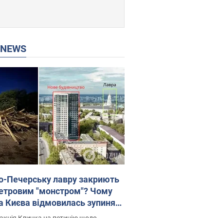
P NEWS
о-Печерську лавру закриють
етровим "монстром"? Чому
а Києва відмовилась зупиняти
вництво хмарочоса
акція Кличка на петицію щодо