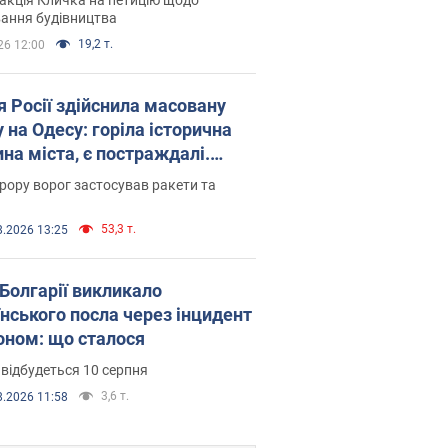
ковського вірянина"
ання будівництва
19,2 т.
26 12:00
я Росії здійснила масовану
 на Одесу: горіла історична
на міста, є постраждалі.
 та відео
рору ворог застосував ракети та
53,3 т.
8.2026 13:25
Болгарії викликало
їнського посла через інцидент
роном: що сталося
 відбудеться 10 серпня
3,6 т.
8.2026 11:58