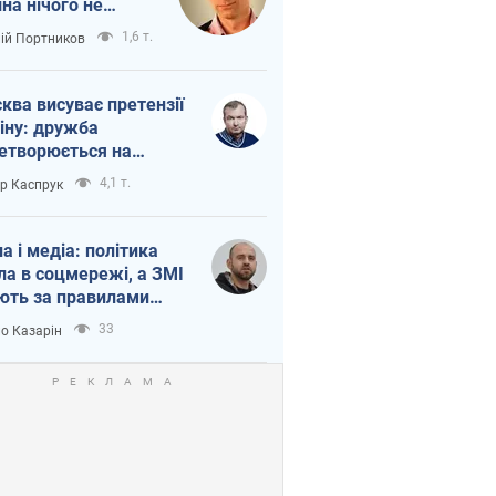
іна нічого не
шло з Україною
1,6 т.
лій Портников
ква висуває претензії
іну: дружба
етворюється на
ежність Росії від
4,1 т.
ор Каспрук
таю
на і медіа: політика
ла в соцмережі, а ЗМІ
ють за правилами
б
33
о Казарін