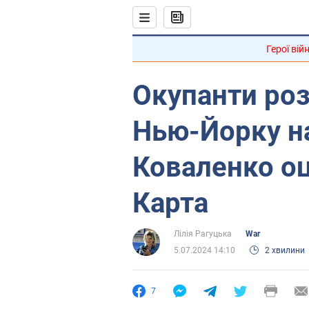
Герої вій
Окупанти роз
Нью-Йорку на
Коваленко оц
Карта
Лілія Рагуцька
War
5.07.2024 14:10
2 хвилини
7