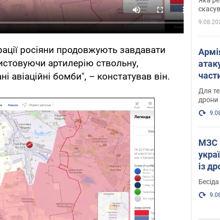
"мос
скасув
9.08.20
рації росіяни продовжують завдавати
Армі
истовуючи артилерію ствольну,
атаку
части
і авіаційні бомби", – констатував він.
Фото
Для те
дрони
9.0
МЗС 
укра
із д
Бесіда
9.0