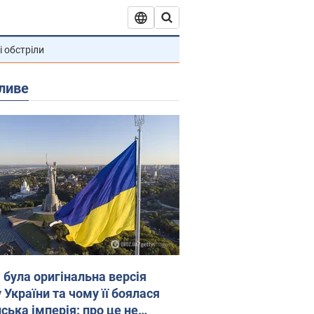
і обстріли
ливе
 була оригінальна версія
 України та чому її боялася
ська імперія: про це не