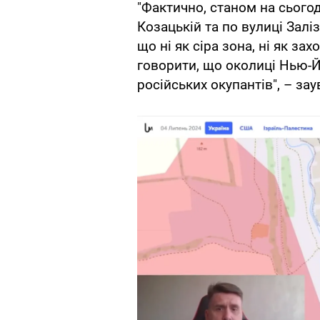
"Фактично, станом на сьогод
Козацькій та по вулиці Залі
що ні як сіра зона, ні як з
говорити, що околиці Нью-
російських окупантів", – за