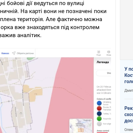
ні бойові дії ведуться по вулиці
зничній. На карті вони не позначені поки
ахоплена територія. Але фактично можна
Йорка вже знаходяться під контролем
уважив аналітик.
У п
Кос
гол
пас
Дмит
оку
Рек
схо
дос
виб
Олек