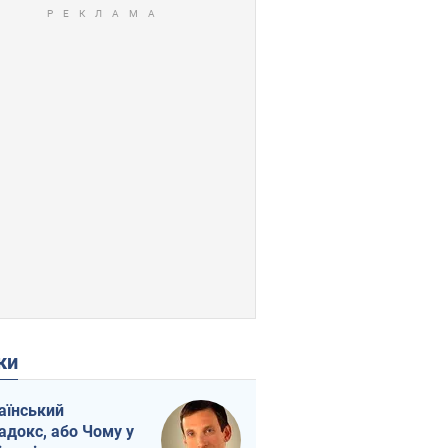
ки
аїнський
адокс, або Чому у