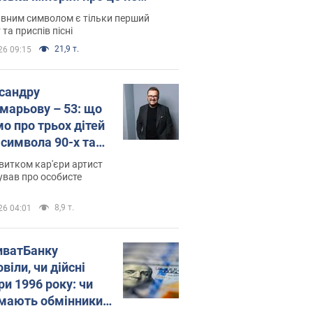
овідають у школі
вним символом є тільки перший
 та приспів пісні
21,9 т.
26 09:15
сандру
марьову – 53: що
мо про трьох дітей
-символа 90-х та
 вигляд вони
витком кар'єри артист
ть
ував про особисте
8,9 т.
26 04:01
иватБанку
віли, чи дійсні
ри 1996 року: чи
мають обмінники