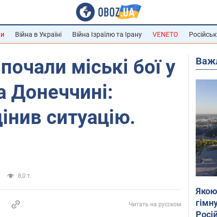
ни
Війна в Україні
Війна Ізраїлю та Ірану
VENETO
Російськ
Важ
почали міські бої у
 Донеччині:
інив ситуацію.
8,0 т.
Якою
гімну
Читать на русском
Росій