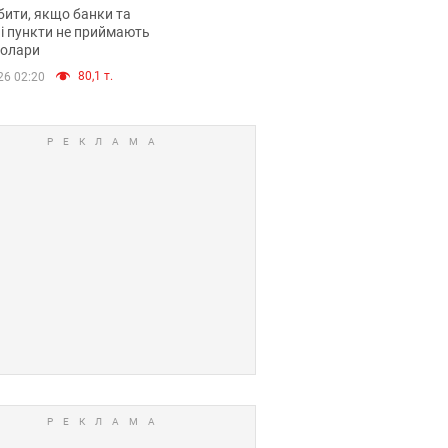
анки такі купюри
ити, якщо банки та
і пункти не приймають
долари
80,1 т.
26 02:20