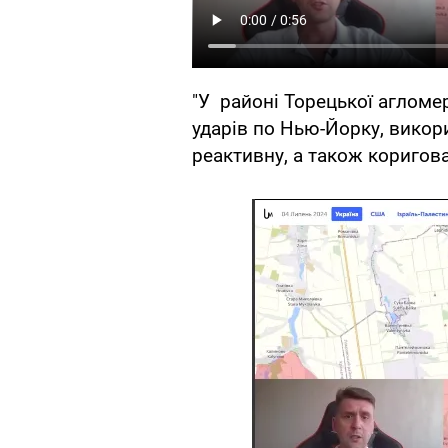
"У районі Торецької агломе
ударів по Нью-Йорку, викор
реактивну, а також коригован