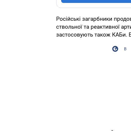
Російські загарбники прод
ствольної та реактивної арт
застосовують також КАБи. Б
В