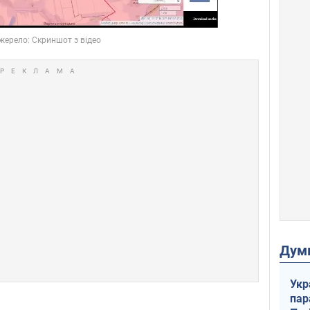
Дум
Укр
пар