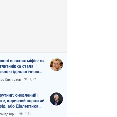
олоні власних міфів: як
тянтинівка стала
овною ідеологічною
ткою для російських
1,3 т.
ро Снєгирьов
пантів
рутинг: оновлений і,
же, корисний ворожий
від, або Діалектика
агливого боягузтва
1,4 т.
сандр Кірш