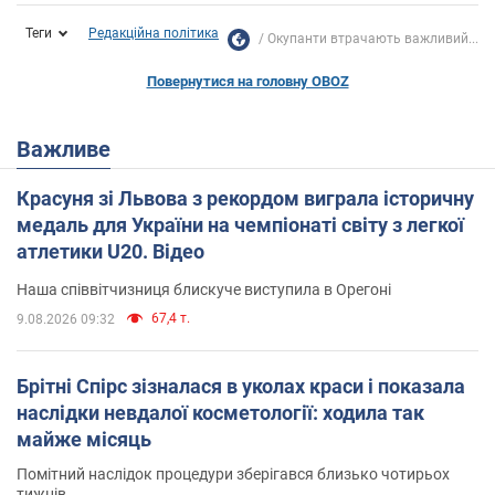
Теги
Редакційна політика
Окупанти втрачають важливий...
Повернутися на головну OBOZ
Важливе
Красуня зі Львова з рекордом виграла історичну
медаль для України на чемпіонаті світу з легкої
атлетики U20. Відео
Наша співвітчизниця блискуче виступила в Орегоні
67,4 т.
9.08.2026 09:32
Брітні Спірс зізналася в уколах краси і показала
наслідки невдалої косметології: ходила так
майже місяць
Помітний наслідок процедури зберігався близько чотирьох
тижнів