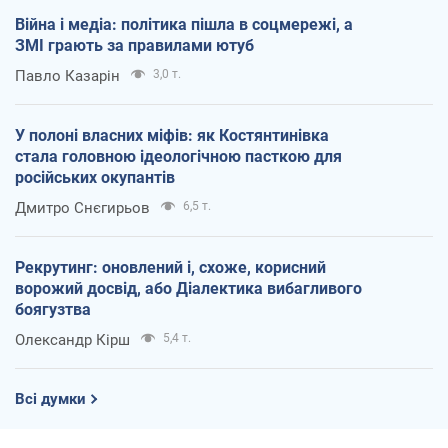
Війна і медіа: політика пішла в соцмережі, а
ЗМІ грають за правилами ютуб
Павло Казарін
3,0 т.
У полоні власних міфів: як Костянтинівка
стала головною ідеологічною пасткою для
російських окупантів
Дмитро Снєгирьов
6,5 т.
Рекрутинг: оновлений і, схоже, корисний
ворожий досвід, або Діалектика вибагливого
боягузтва
Олександр Кірш
5,4 т.
Всі думки