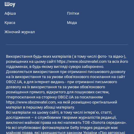
Шоу
Афіша
Плітки
Краса
Мода
Жіночий журнал
Використання будь-яких матеріалів ( в тому числі фото- та відео-),
розміщених на цьому сайті
https://www.obozrevatel.com
та всіх його
піддоменах, в будь-якому вигляді суворо заборонено.
Дозволяється використання при отриманні письмового дозволу
на їх використання та за умови обов'язкового посилання на сайт
OBOZ.UA, а для інтернет-видань - при отриманні письмового
дозволу на їх використання та за умови обов'язкового
розміщення прямого, відкритого для пошукових систем,
гіперпосилання на сторінку OBOZ.UA за посиланням
https://www.obozrevatel.com
, на якій розміщено оригінальний
матеріал в першому абзаці матеріалу.
Всі матеріали на цьому сайті, в тому числі інтерв’ю, статті,
дослідження – є службовими творами журналістів редакції,
виключні майнові права на які належать ТОВ «Золота середина».
На всі опубліковані фотоматеріали Getty Images редакція має
майнові права, які захищаються законом України «Про авторські