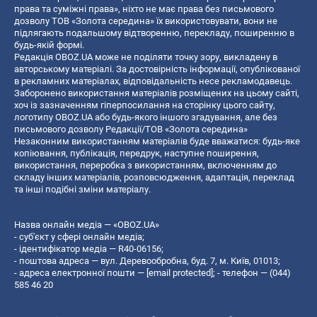
права та суміжні права», ніхто не має права без письмового
дозволу ТОВ «Золота середина» їх використовувати, вони не
підлягають подальшому відтворенню, перекладу, поширенню в
будь-якій формі.
Редакція OBOZ.UA може не поділяти точку зору, викладену в
авторському матеріалі. За достовірність інформації, опублікованої
в рекламних матеріалах, відповідальність несе рекламодавець.
Заборонено використання матеріалів розміщених на цьому сайті,
хоч із зазначенням гіперпосилання на сторінку цього сайту,
логотипу OBOZ.UA або будь-якого іншого згадування, але без
письмового дозволу Редакції/ТОВ «Золота середина»
Незаконним використанням матеріалів буде вважатися: будь-яке
копiювання, публiкацiя, передрук, наступне поширення,
використання, переробка з використанням, включенням до
складу інших матеріалів, розповсюдження, адаптація, переклад
та інші подібні зміни матеріалу.
Назва онлайн медіа — «OBOZ.UA»
- суб'єкт у сфері онлайн медіа;
- ідентифікатор медіа — R40-06156;
- поштова адреса — вул. Деревообробна, буд. 7, м. Київ, 01013;
- адреса електронної пошти —
[email protected]
; - телефон — (044)
585 46 20