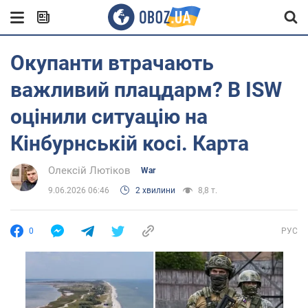
Окупанти втрачають
важливий плацдарм? В ISW
оцінили ситуацію на
Кінбурнській косі. Карта
Олексій Лютіков
War
9.06.2026 06:46
2 хвилини
8,8 т.
0
РУС