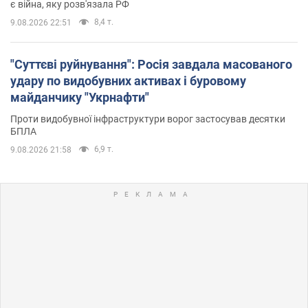
є війна, яку розв'язала РФ
8,4 т.
9.08.2026 22:51
"Суттєві руйнування": Росія завдала масованого
удару по видобувних активах і буровому
майданчику "Укрнафти"
Проти видобувної інфраструктури ворог застосував десятки
БПЛА
6,9 т.
9.08.2026 21:58